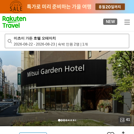
to
top
page
NEW
미츠이 가든 호텔 오테마치
2026-08-22
-
2026-08-23
|
숙박 인원 2명
|
1개
41