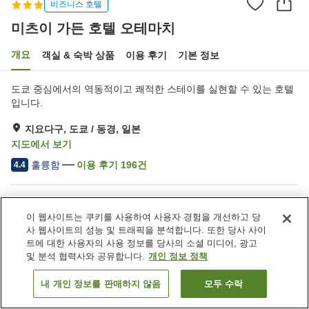
비즈니스 호텔
미츠이 가든 호텔 오테마치
개요
객실 & 숙박 상품
이용 후기
기본 정보
도쿄 중심에서의 역동적이고 쾌적한 스테이를 실현할 수 있는 호텔
입니다.
지요다구, 도쿄 / 동경, 일본
지도에서 보기
훌륭함
이용 후기
196
건
4.4
숙소 편의 시설/서비스
이 웹사이트는 쿠키를 사용하여 사용자 경험을 개선하고 당
Wi-Fi
레스토랑
사 웹사이트의 성능 및 트래픽을 분석합니다. 또한 당사 사이
세탁 설비
공용 전자레인지
트에 대한 사용자의 사용 정보를 당사의 소셜 미디어, 광고
및 분석 협력사와 공유합니다.
개인 정보 정책
홈
일본
도쿄 / 동경
지요다구
미츠이 가든 호텔 오테마치
내 개인 정보를 판매하지 않음
모두 수락
객실 보기