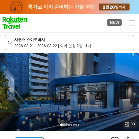
to
top
page
NEW
시퀀스 스이도바시
2026-08-21
-
2026-08-22
|
숙박 인원 2명
|
1개
33