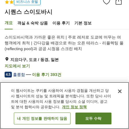
비즈니스 호텔
시퀀스 스이도바시
개요
객실 & 숙박 상품
이용 후기
기본 정보
스이도바시역과 가까운 좋은 위치 | 주로 레저로 도쿄에 머무는 여
행객에게 최적 | 간다강을 배경으로 하는 오픈 테라스 - 리플렉팅 풀
(reflecting pool)과 공공 시청용 스크린 배치
지요다구, 도쿄 / 동경, 일본
지도에서 보기
훌륭함
이용 후기
393
건
4.5
이 웹사이트는 쿠키를 사용하여 사용자 경험을 개선하고 당
숙소 편의 시설/서비스
사 웹사이트의 성능 및 트래픽을 분석합니다. 또한 당사 사이
레스토랑
특별식 - 베지테리언
트에 대한 사용자의 사용 정보를 당사의 소셜 미디어, 광고
및 분석 협력사와 공유합니다.
개인 정보 정책
홈
일본
도쿄 / 동경
지요다구
시퀀스 스이도바시
내 개인 정보를 판매하지 않음
모두 수락
객실 보기