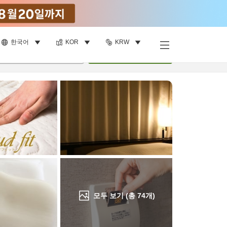
한국어
KOR
KRW
객실 보기
명
•
객실
1
개
검색
모두 보기 (총
74
개)