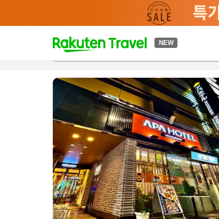
t
NEW
개요
객실 & 숙박 상품
이용 후기
편의 시설/서비스
o
p
P
a
g
e
_
s
e
a
r
c
h