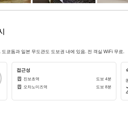
시
 도쿄돔과 일본 무도관도 도보권 내에 있음. 전 객실 WiFi 무료.
접근성
진보초역
도보
4
분
오차노미즈역
도보
8
분