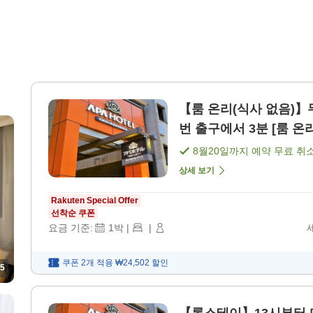
【룸 온리(식사 없음)】
번 출구에서 3분 [룸 온리
8월20일
까지 예약 무료 취
상세 보기
Rakuten Special Offer
선착순 쿠폰
요금 기준:
1
박
|
|
쿠폰 2개 적용
₩24,502
할인
5