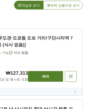
객실로 보기
숙박 상품으로 보기
무도관·도쿄돔 도보 거리!구단시타역 7
 (식사 없음)]
소 가능
식사 없음
₩127,313
예약
세금 및 봉사료 포함