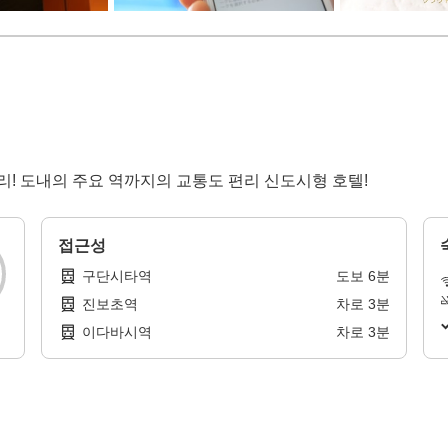
리! 도내의 주요 역까지의 교통도 편리 신도시형 호텔!
접근성
구단시타역
도보
6
분
진보초역
차로
3
분
이다바시역
차로
3
분