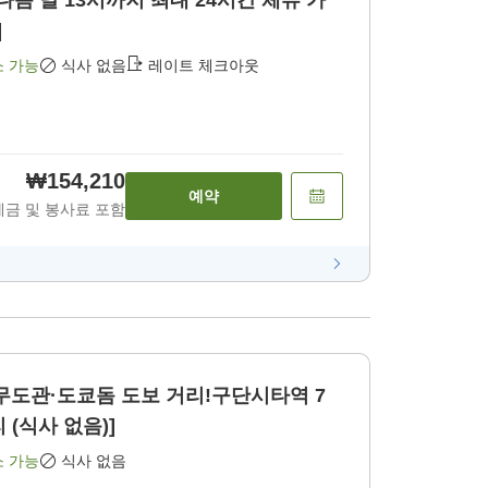
음 날 13시까지 최대 24시간 체류 가
]
소 가능
식사 없음
레이트 체크아웃
₩154,210
예약
세금 및 봉사료 포함
무도관·도쿄돔 도보 거리!구단시타역 7
 (식사 없음)]
소 가능
식사 없음