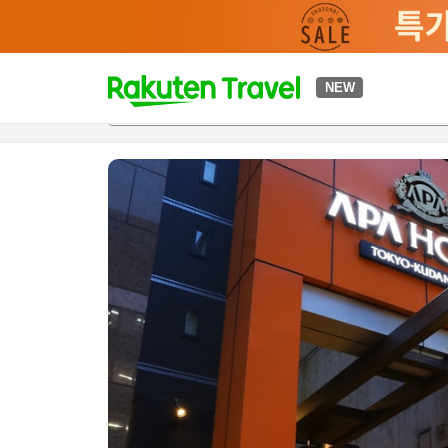
t
NEW
개요
객실 & 숙박 상품
이용 후기
편의 시설/서비스
o
p
P
a
g
e
_
s
e
a
r
c
h