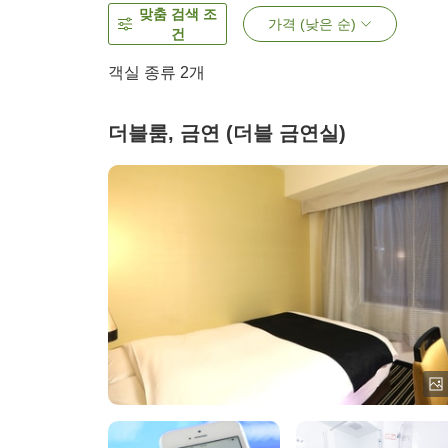
맞춤 검색 조
가격 (낮은 순)
건
객실 종류
2
개
더블룸, 금연 (더블 금연실)