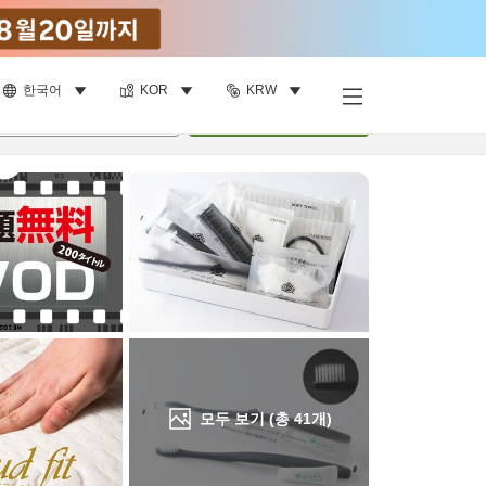
한국어
KOR
KRW
객실 보기
명
•
객실
1
개
검색
모두 보기 (총
41
개)