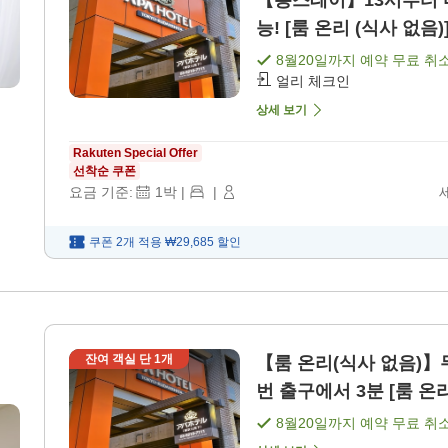
【롱스테이】13시부터 다
능! [룸 온리 (식사 없음)
8월20일
까지 예약 무료 취
얼리 체크인
상세 보기
Rakuten Special Offer
선착순 쿠폰
요금 기준:
1
박
|
|
쿠폰 2개 적용
₩29,685
할인
잔여 객실 단
1
개
【룸 온리(식사 없음)】
번 출구에서 3분 [룸 온리
8월20일
까지 예약 무료 취