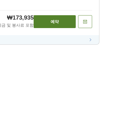
₩173,935
예약
세금 및 봉사료 포함