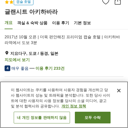
캡슐 호텔
글랜시트 아키하바라
개요
객실 & 숙박 상품
이용 후기
기본 정보
2017년 10월 오픈 | 더욱 편안해진 프리미엄 캡슐 호텔 | 아키하바
라역에서 도보 3분
지요다구, 도쿄 / 동경, 일본
지도에서 보기
매우 좋음
이용 후기
233
건
4
숙소 편의 시설/서비스
이 웹사이트는 쿠키를 사용하여 사용자 경험을 개선하고 당
제트 욕조
라운지
사 웹사이트의 성능 및 트래픽을 분석합니다. 또한 당사 사이
자동판매기
대욕장
트에 대한 사용자의 사용 정보를 당사의 소셜 미디어, 광고
및 분석 협력사와 공유합니다.
개인 정보 정책
홈
일본
도쿄 / 동경
지요다구
글랜시트 아키하바라
내 개인 정보를 판매하지 않음
모두 수락
객실 보기