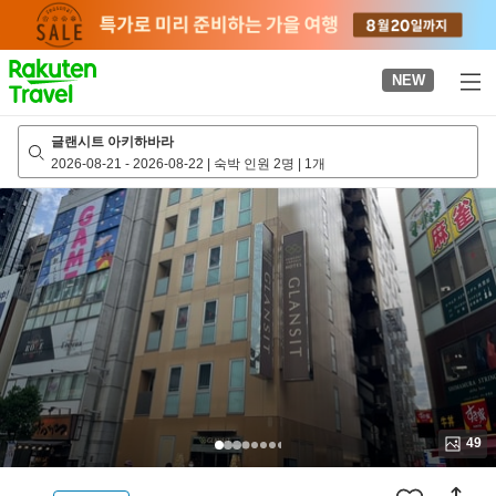
to
top
page
NEW
글랜시트 아키하바라
2026-08-21
-
2026-08-22
|
숙박 인원 2명
|
1개
49