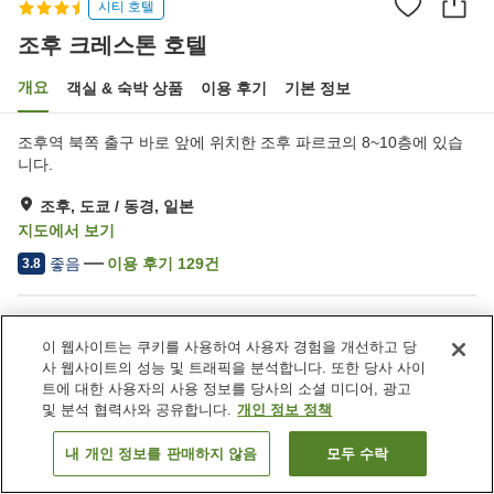
시티 호텔
조후 크레스톤 호텔
개요
객실 & 숙박 상품
이용 후기
기본 정보
조후역 북쪽 출구 바로 앞에 위치한 조후 파르코의 8~10층에 있습
니다.
조후, 도쿄 / 동경, 일본
지도에서 보기
좋음
이용 후기
129
건
3.8
숙소 편의 시설/서비스
이 웹사이트는 쿠키를 사용하여 사용자 경험을 개선하고 당
택배
드라이클리닝
사 웹사이트의 성능 및 트래픽을 분석합니다. 또한 당사 사이
모닝콜 서비스
회의실
트에 대한 사용자의 사용 정보를 당사의 소셜 미디어, 광고
및 분석 협력사와 공유합니다.
개인 정보 정책
홈
일본
도쿄 / 동경
조후
조후 크레스톤 호텔
내 개인 정보를 판매하지 않음
모두 수락
객실 보기