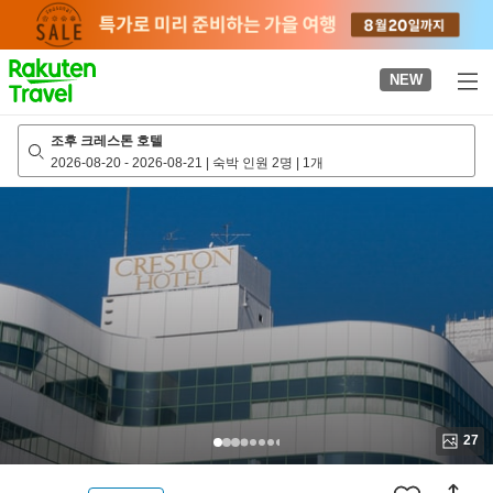
to
top
page
NEW
조후 크레스톤 호텔
2026-08-20
-
2026-08-21
|
숙박 인원 2명
|
1개
27