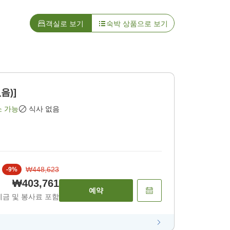
객실로 보기
숙박 상품으로 보기
음)]
소 가능
식사 없음
₩448,623
-
9
%
₩403,761
예약
세금 및 봉사료 포함