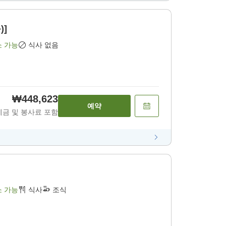
)]
소 가능
식사 없음
₩448,623
예약
세금 및 봉사료 포함
소 가능
식사
조식