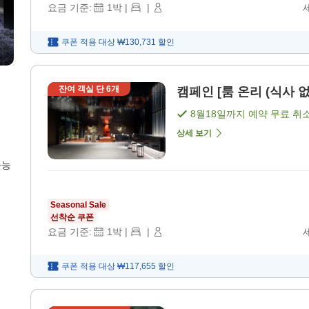
요금 기준:
1
박
|
|
쿠폰 적용 대상
₩130,731
할인
잔여 객실 단
6
개
캠페인 [룸 온리 (식사 없
8월18일
까지 예약 무료 취
상세 보기
가능
Seasonal Sale
선착순 쿠폰
요금 기준:
1
박
|
|
쿠폰 적용 대상
₩117,655
할인