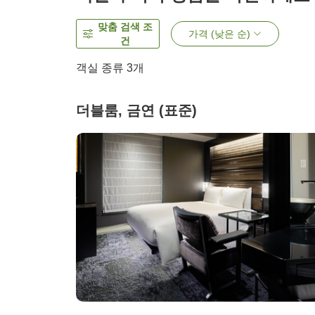
맞춤 검색 조
가격 (낮은 순)
건
객실 종류
3
개
더블룸, 금연 (표준)