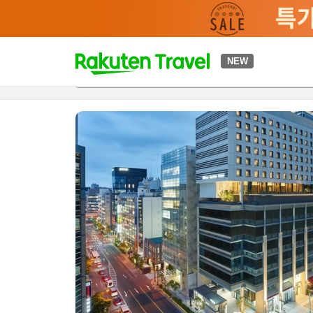
t
NEW
개요
객실 & 숙박 상품
이용 후기
하이라이트
편의 시설/
o
p
P
a
g
e
_
s
e
a
r
c
h