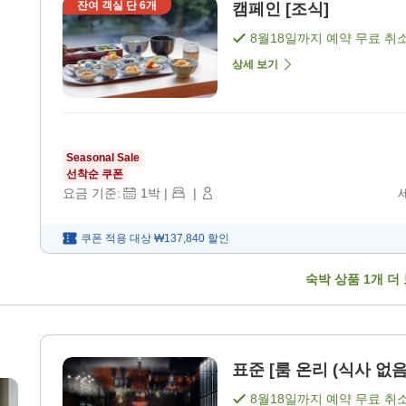
잔여 객실 단
6
개
캠페인 [조식]
8월18일
까지 예약 무료 취
상세 보기
Seasonal Sale
선착순 쿠폰
요금 기준:
1
박
|
|
쿠폰 적용 대상
₩137,840
할인
숙박 상품
1
개 더
표준 [룸 온리 (식사 없음
8월18일
까지 예약 무료 취