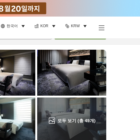
한국어
KOR
KRW
객실 보기
명
•
객실
1
개
검색
모두 보기 (총
49
개)