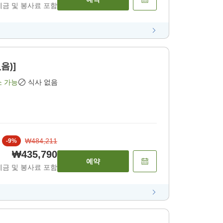
세금 및 봉사료 포함
음)]
소 가능
식사 없음
₩484,211
-
9
%
₩435,790
예약
세금 및 봉사료 포함