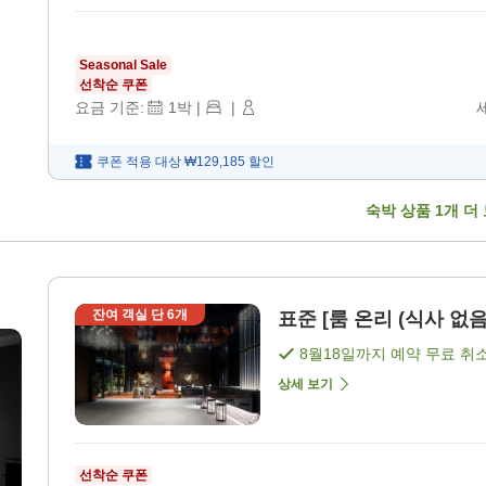
Seasonal Sale
선착순 쿠폰
요금 기준:
1
박
|
|
쿠폰 적용 대상
₩129,185
할인
숙박 상품
1
개 더
잔여 객실 단
6
개
표준 [룸 온리 (식사 없음
8월18일
까지 예약 무료 취
상세 보기
선착순 쿠폰