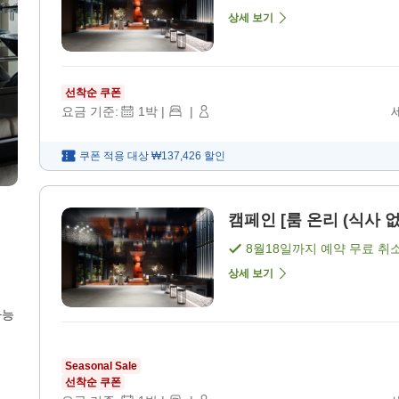
상세 보기
선착순 쿠폰
요금 기준:
1
박
|
|
쿠폰 적용 대상
₩137,426
할인
캠페인 [룸 온리 (식사 없
8월18일
까지 예약 무료 취
상세 보기
가능
Seasonal Sale
선착순 쿠폰