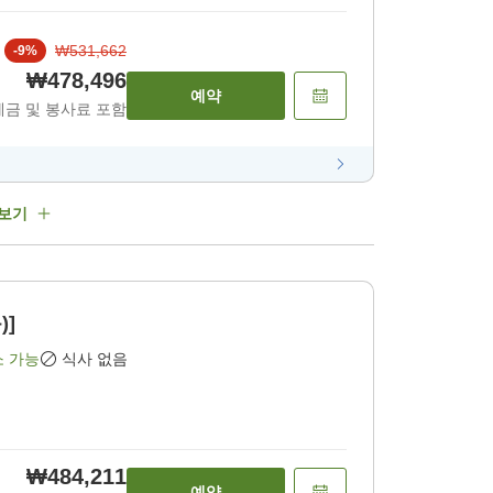
₩531,662
-
9
%
₩478,496
예약
세금 및 봉사료 포함
 보기
)]
소 가능
식사 없음
₩484,211
예약