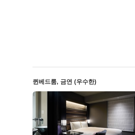
퀸베드룸, 금연 (우수한)