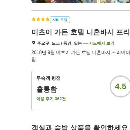
시티 호텔
미츠이 가든 호텔 니혼바시 프
주오구, 도쿄 / 동경, 일본
지도에서 보기
2018년 9월 미츠이 가든 호텔 니혼바시 프리미
침
투숙객 평점
4.5
훌륭함
이용 후기
362
건
객실과 숙박 상품을 확인하세요