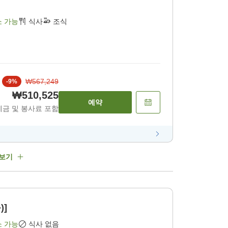
소 가능
식사
조식
₩567,249
-
9
%
₩510,525
예약
세금 및 봉사료 포함
 보기
)]
소 가능
식사 없음