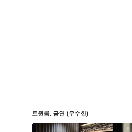
트윈룸, 금연 (우수한)