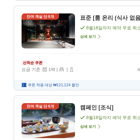
잔여 객실 단
6
개
표준 [룸 온리 (식사 없음
8월18일
까지 예약 무료 취
상세 보기
선착순 쿠폰
요금 기준:
1
박
|
|
쿠폰 적용 대상
₩121,124
할인
잔여 객실 단
6
개
캠페인 [조식]
8월18일
까지 예약 무료 취
상세 보기