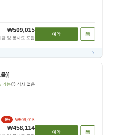
₩509,015
예약
세금 및 봉사료 포함
음)]
소 가능
식사 없음
₩509,015
-
9
%
₩458,114
예약