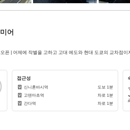
리미어
어오픈 | 어제에 작별을 고하고 고대 에도와 현대 도쿄의 교차점
접근성
신니혼바시역
도보
1
분
고덴마초역
차로
1
분
간다역
차로
1
분