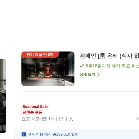
잔여 객실 단
6
개
캠페인 [룸 온리 (식사 없
8월18일
까지 예약 무료 취
상세 보기
Seasonal Sale
선착순 쿠폰
요금 기준:
1
박
|
|
쿠폰 적용 대상
₩109,010
할인