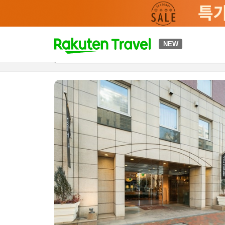
t
NEW
개요
객실 & 숙박 상품
이용 후기
하이라이트
편의 시설/
o
p
P
a
g
e
_
s
e
a
r
c
h