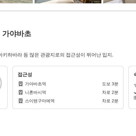
쿄 가야바초
시, 아키하바라 등 많은 관광지로의 접근성이 뛰어난 입지.
접근성
가야바초역
도보
3
분
니혼바시역
차로
2
분
스이텐구마에역
차로
2
분