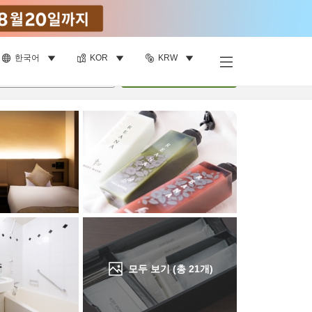
한국어
KOR
KRW
객실 보기
명
•
객실
1
개
검색
모두 보기 (총
21
개)