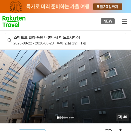
to
top
page
NEW
스미토모 빌라 퐁텐 니혼바시 미쓰코시마에
2026-08-22
-
2026-08-23
|
숙박 인원 2명
|
1개
40