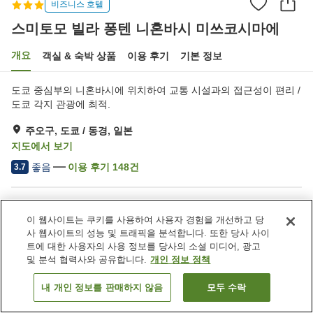
비즈니스 호텔
스미토모 빌라 퐁텐 니혼바시 미쓰코시마에
개요
객실 & 숙박 상품
이용 후기
기본 정보
도쿄 중심부의 니혼바시에 위치하여 교통 시설과의 접근성이 편리 /
도쿄 각지 관광에 최적.
주오구, 도쿄 / 동경, 일본
지도에서 보기
좋음
이용 후기
148
건
3.7
숙소 편의 시설/서비스
이 웹사이트는 쿠키를 사용하여 사용자 경험을 개선하고 당
Wi-Fi
자동판매기
사 웹사이트의 성능 및 트래픽을 분석합니다. 또한 당사 사이
공용 전자레인지
세탁 (유료)
트에 대한 사용자의 사용 정보를 당사의 소셜 미디어, 광고
및 분석 협력사와 공유합니다.
개인 정보 정책
홈
일본
도쿄 / 동경
주오구
내 개인 정보를 판매하지 않음
모두 수락
객실 보기
스미토모 빌라 퐁텐 니혼바시 미쓰코시마에