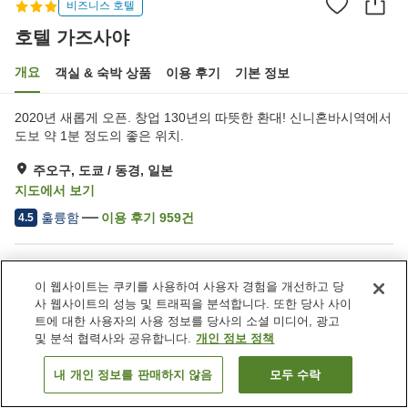
비즈니스 호텔
호텔 가즈사야
개요
객실 & 숙박 상품
이용 후기
기본 정보
2020년 새롭게 오픈. 창업 130년의 따뜻한 환대! 신니혼바시역에서
도보 약 1분 정도의 좋은 위치.
주오구, 도쿄 / 동경, 일본
지도에서 보기
훌륭함
이용 후기
959
건
4.5
숙소 편의 시설/서비스
이 웹사이트는 쿠키를 사용하여 사용자 경험을 개선하고 당
주차장
스파 / 미용실
사 웹사이트의 성능 및 트래픽을 분석합니다. 또한 당사 사이
레스토랑
자동판매기
트에 대한 사용자의 사용 정보를 당사의 소셜 미디어, 광고
및 분석 협력사와 공유합니다.
개인 정보 정책
홈
일본
도쿄 / 동경
주오구
호텔 가즈사야
내 개인 정보를 판매하지 않음
모두 수락
객실 보기