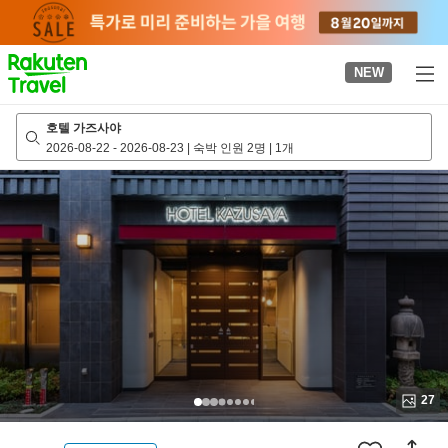
to
top
page
NEW
호텔 가즈사야
2026-08-22
-
2026-08-23
|
숙박 인원 2명
|
1개
27