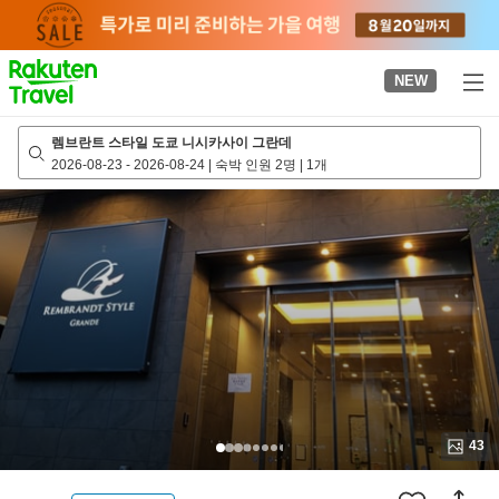
to
top
page
NEW
렘브란트 스타일 도쿄 니시카사이 그란데
2026-08-23
-
2026-08-24
|
숙박 인원 2명
|
1개
43