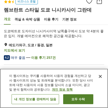
비즈니스 호텔
렘브란트 스타일 도쿄 니시카사이 그란데
개요
객실 & 숙박 상품
이용 후기
기본 정보
도쿄메트로 도자이선 니시카사이역 남쪽출구에서 도보 약 4분의 좋
은 입지. 개별 에어컨으로 쾌적한 공간을 제공합니다.
에도가와구, 도쿄 / 동경, 일본
지도에서 보기
매우 좋음
이용 후기
257
건
4.2
숙소 편의 시설/서비스
이 웹사이트는 쿠키를 사용하여 사용자 경험을 개선하고 당
주차장
역에서 도보 5분
사 웹사이트의 성능 및 트래픽을 분석합니다. 또한 당사 사이
레스토랑
완전 금연
트에 대한 사용자의 사용 정보를 당사의 소셜 미디어, 광고
및 분석 협력사와 공유합니다.
개인 정보 정책
홈
일본
도쿄 / 동경
에도가와구
내 개인 정보를 판매하지 않음
모두 수락
객실 보기
렘브란트 스타일 도쿄 니시카사이 그란데