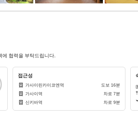
책에 협력을 부탁드립니다.
접근성
가사이린카이코엔역
도보
16
분
가사이역
차로
7
분
신키바역
차로
9
분