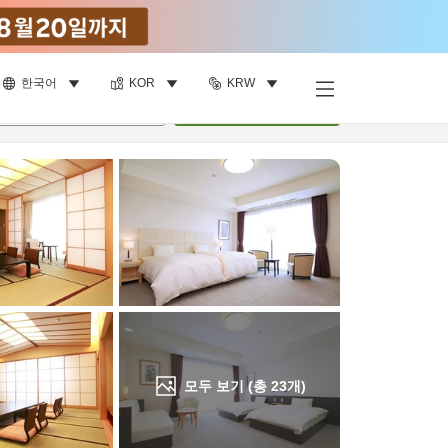
한국어
KOR
KRW
객실 보기
명
•
객실
1
개
검색
모두 보기 (총
23
개)