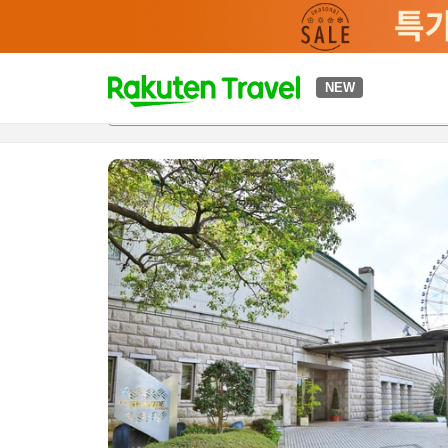
t
NEW
개요
객실 & 숙박 상품
이용 후기
편의 시설/서비스
o
p
P
a
g
e
_
s
e
a
r
c
h