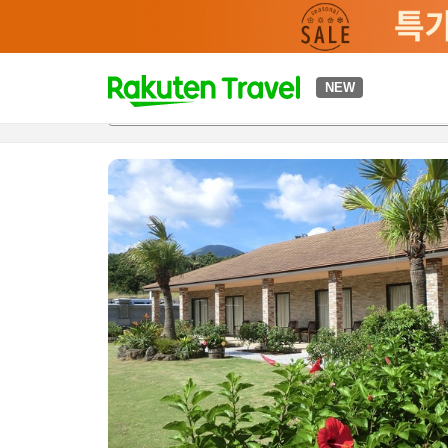
t
NEW
개요
객실 & 숙박 상품
이용 후기
편의 시설/서비스
o
p
P
a
g
e
_
s
e
a
r
c
h