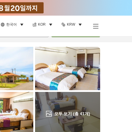
한국어
KOR
KRW
객실 보기
명
•
객실
1
개
검색
모두 보기 (총
41
개)