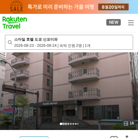
to
top
page
NEW
스마일 호텔 도쿄 신코이와
2026-08-23
-
2026-08-24
|
숙박 인원 2명
|
1개
16