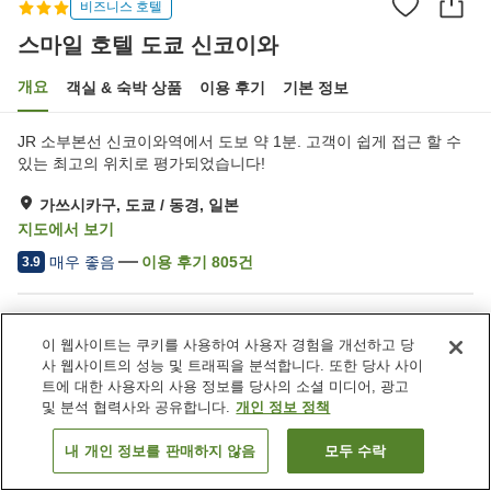
비즈니스 호텔
스마일 호텔 도쿄 신코이와
개요
객실 & 숙박 상품
이용 후기
기본 정보
JR 소부본선 신코이와역에서 도보 약 1분. 고객이 쉽게 접근 할 수
있는 최고의 위치로 평가되었습니다!
가쓰시카구, 도쿄 / 동경, 일본
지도에서 보기
매우 좋음
이용 후기
805
건
3.9
숙소 편의 시설/서비스
이 웹사이트는 쿠키를 사용하여 사용자 경험을 개선하고 당
주차장
레스토랑
사 웹사이트의 성능 및 트래픽을 분석합니다. 또한 당사 사이
자동판매기
세탁 (유료)
트에 대한 사용자의 사용 정보를 당사의 소셜 미디어, 광고
및 분석 협력사와 공유합니다.
개인 정보 정책
홈
일본
도쿄 / 동경
가쓰시카구
스마일 호텔 도쿄 신코이와
내 개인 정보를 판매하지 않음
모두 수락
객실 보기