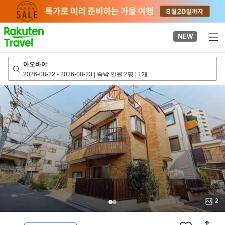
to
top
page
NEW
아오바야
2026-08-22
-
2026-08-23
|
숙박 인원 2명
|
1개
2