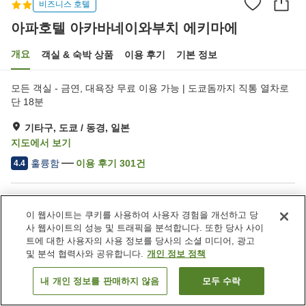
비즈니스 호텔
아파호텔 아카바네이와부치 에키마에
개요
객실 & 숙박 상품
이용 후기
기본 정보
모든 객실 - 금연, 대욕장 무료 이용 가능 | 도쿄돔까지 직통 열차로
단 18분
기타구, 도쿄 / 동경, 일본
지도에서 보기
훌륭함
이용 후기
301
건
4.4
숙소 편의 시설/서비스
이 웹사이트는 쿠키를 사용하여 사용자 경험을 개선하고 당
주차장
레스토랑
사 웹사이트의 성능 및 트래픽을 분석합니다. 또한 당사 사이
자동판매기
노천탕 (온천)
트에 대한 사용자의 사용 정보를 당사의 소셜 미디어, 광고
및 분석 협력사와 공유합니다.
개인 정보 정책
홈
일본
도쿄 / 동경
기타구
내 개인 정보를 판매하지 않음
모두 수락
객실 보기
아파호텔 아카바네이와부치 에키마에