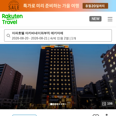
to
top
page
NEW
아파호텔 아카바네이와부치 에키마에
2026-08-20
-
2026-08-21
|
숙박 인원 2명
|
1개
106