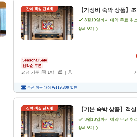
잔여 객실 단
6
개
【가성비 숙박 상품】조식 
8월19일
까지 예약 무료 취
상세 보기
Seasonal Sale
선착순 쿠폰
요금 기준:
1
박
|
|
쿠폰 적용 대상
₩119,809
할인
잔여 객실 단
6
개
【기본 숙박 상품】객실 요
8월18일
까지 예약 무료 취
상세 보기