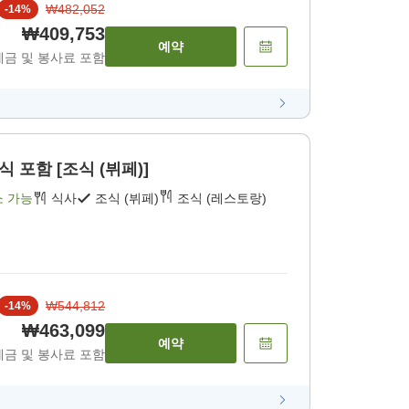
₩482,052
-
14
%
₩409,753
예약
세금 및 봉사료 포함
포함 [조식 (뷔페)]
소 가능
식사
조식 (뷔페)
조식 (레스토랑)
₩544,812
-
14
%
₩463,099
예약
세금 및 봉사료 포함