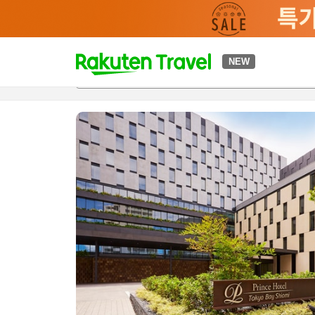
t
NEW
개요
객실 & 숙박 상품
이용 후기
하이라이트
편의 시설/
o
p
P
a
g
e
_
s
e
a
r
c
h