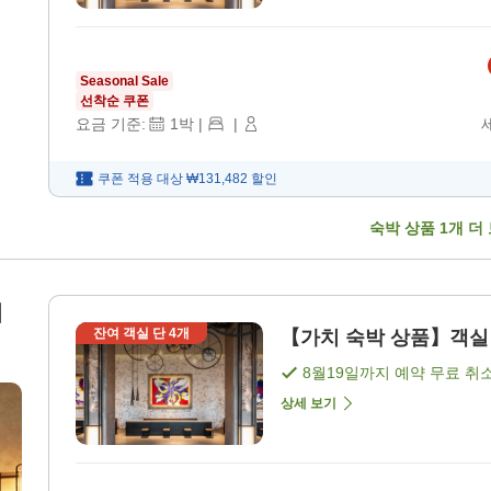
Seasonal Sale
선착순 쿠폰
요금 기준:
1
박
|
|
쿠폰 적용 대상
₩131,482
할인
숙박 상품
1
개 더
페
잔여 객실 단
4
개
【가치 숙박 상품】객실 요
8월19일
까지 예약 무료 취
상세 보기