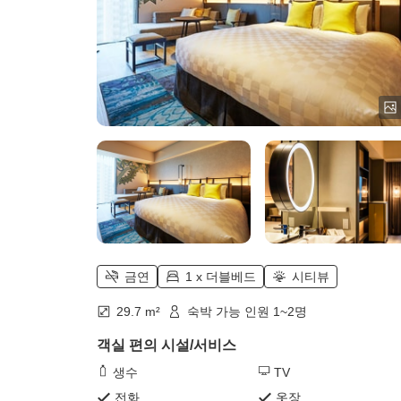
금연
1 x 더블베드
시티뷰
29.7 m²
숙박 가능 인원 1~2명
객실 편의 시설/서비스
생수
TV
전화
옷장