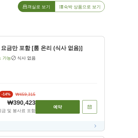
객실로 보기
숙박 상품으로 보기
금만 포함 [룸 온리 (식사 없음)]
소 가능
식사 없음
₩459,315
-
14
%
₩390,423
예약
세금 및 봉사료 포함