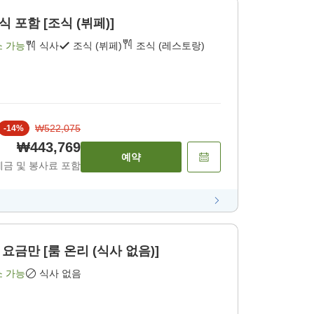
포함 [조식 (뷔페)]
소 가능
식사
조식 (뷔페)
조식 (레스토랑)
₩522,075
-
14
%
₩443,769
예약
세금 및 봉사료 포함
금만 [룸 온리 (식사 없음)]
소 가능
식사 없음