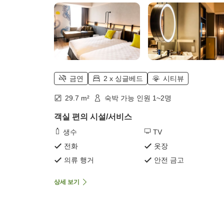
금연
2 x 싱글베드
시티뷰
29.7 m²
숙박 가능 인원 1~2명
객실 편의 시설/서비스
생수
TV
전화
옷장
의류 행거
안전 금고
상세 보기