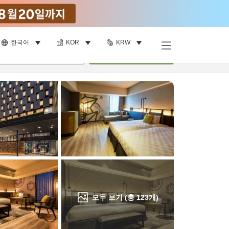
한국어
KOR
KRW
객실 보기
명
•
객실
1
개
검색
모두 보기 (총
123
개)