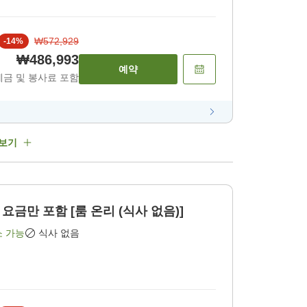
₩572,929
-
14
%
₩486,993
예약
세금 및 봉사료 포함
 보기
금만 포함 [룸 온리 (식사 없음)]
소 가능
식사 없음