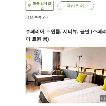
맞춤 검색 조
가격 (낮은 순)
건
객실 종류
2
개
슈페리어 트윈룸, 시티뷰, 금연 (스페
어 트윈 룸)