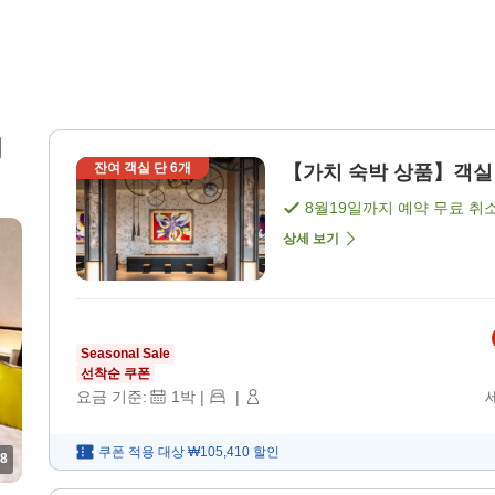
리
잔여 객실 단
6
개
【가치 숙박 상품】객실 요
8월19일
까지 예약 무료 취
상세 보기
Seasonal Sale
선착순 쿠폰
요금 기준:
1
박
|
|
쿠폰 적용 대상
₩105,410
할인
8