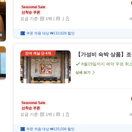
Seasonal Sale
선착순 쿠폰
요금 기준:
1
박
|
|
쿠폰 적용 대상
₩110,628
할인
8
잔여 객실 단
4
개
【가성비 숙박 상품】조식 
8월19일
까지 예약 무료 취
상세 보기
Seasonal Sale
선착순 쿠폰
요금 기준:
1
박
|
|
쿠폰 적용 대상
₩125,036
할인