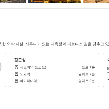
득한 숙박 시설. 사우나가 있는 대욕탕과 피트니스 짐을 갖추고 있
접근성
시오미역(도쿄도)
도보
1
분
도쿄역
열차로
7
분
마이하마역
열차로
9
분