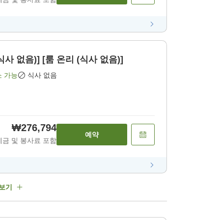
 없음)] [룸 온리 (식사 없음)]
소 가능
식사 없음
₩276,794
예약
세금 및 봉사료 포함
 보기