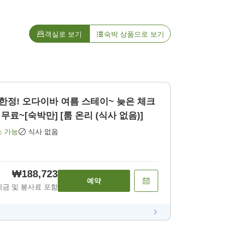
객실로 보기
숙박 상품으로 보기
 한정! 오다이바 여름 스테이~ 늦은 체크
 무료~[숙박만] [룸 온리 (식사 없음)]
소 가능
식사 없음
₩188,723
예약
세금 및 봉사료 포함