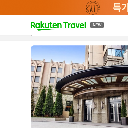
t
NEW
개요
객실 & 숙박 상품
이용 후기
편의 시설/서비스
o
p
P
a
g
e
_
s
e
a
r
c
h