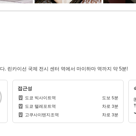
. 린카이선 국제 전시 센터 역에서 마이하마 역까지 약 5분!
접근성
도쿄 빅사이트역
도보
5
분
도쿄 텔레포트역
차로
3
분
고쿠사이텐지조역
차로
3
분