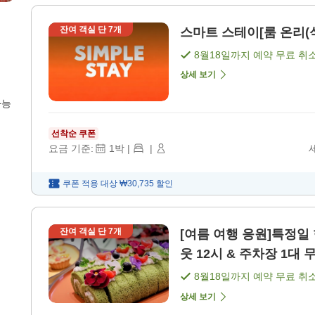
잔여 객실 단
7
개
스마트 스테이[룸 온리(식사
8월18일
까지 예약 무료 취
상세 보기
가능
선착순 쿠폰
요금 기준:
1
박
|
|
쿠폰 적용 대상
₩30,735
할인
잔여 객실 단
7
개
[여름 여행 응원]특정일
웃 12시 & 주차장 1대 
8월18일
까지 예약 무료 취
상세 보기