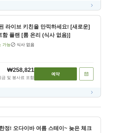
입된 라이브 키친을 만끽하세요! [새로운]
함 플랜 [룸 온리 (식사 없음)]
소 가능
식사 없음
₩258,821
예약
세금 및 봉사료 포함
 한정! 오다이바 여름 스테이~ 늦은 체크