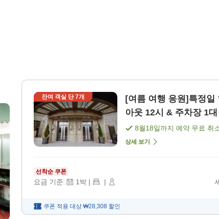
잔여 객실 단
7
개
[여름 여행 응원]특정일
아웃 12시 & 주차장 1대
8월18일
까지 예약 무료 취
상세 보기
선착순 쿠폰
요금 기준:
1
박
|
|
쿠폰 적용 대상
₩28,308
할인