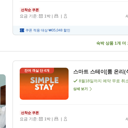
선착순 쿠폰
요금 기준:
1
박
|
|
쿠폰 적용 대상
₩35,048
할인
숙박 상품
1
개 더
잔여 객실 단
4
개
스마트 스테이[룸 온리(식사
8월18일
까지 예약 무료 취
상세 보기
선착순 쿠폰
요금 기준:
1
박
|
|