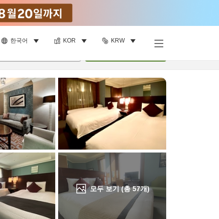
한국어
KOR
KRW
객실 보기
명
•
객실
1
개
검색
모두 보기 (총
57
개)