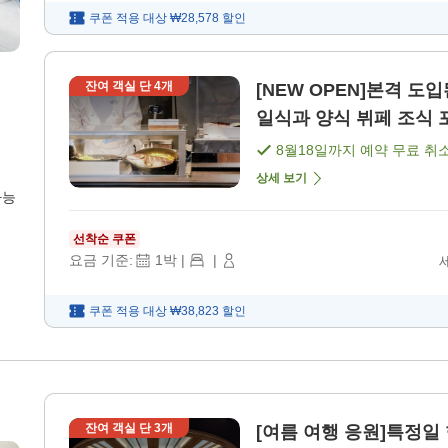
쿠폰 적용 대상
₩28,578
할인
잔여 객실 단
4
개
[NEW OPEN]본격 도
일식과 양식 뷔페 조식 포
8월18일
까지 예약 무료 취
상세 보기
가능
선착순 쿠폰
요금 기준:
1
박
|
|
쿠폰 적용 대상
₩38,823
할인
잔여 객실 단
3
개
[여름 여행 응원]특정일