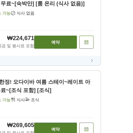
 무료~[숙박만] [룸 온리 (식사 없음)]
소 가능
식사 없음
₩224,671
예약
세금 및 봉사료 포함
 한정! 오다이바 여름 스테이~레이트 아
무료~[조식 포함] [조식]
소 가능
식사
조식
₩269,605
예약
세금 및 봉사료 포함