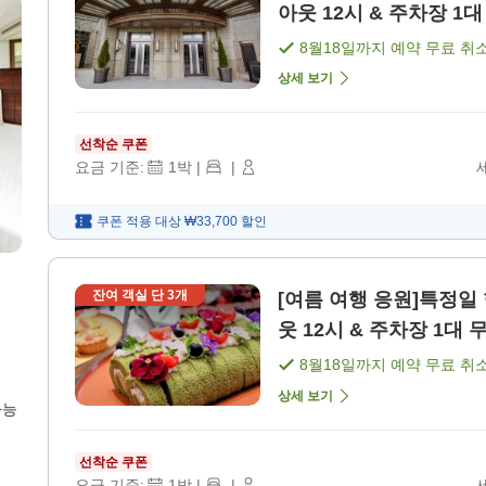
아웃 12시 & 주차장 1대
8월18일
까지 예약 무료 취
상세 보기
선착순 쿠폰
요금 기준:
1
박
|
|
쿠폰 적용 대상
₩33,700
할인
잔여 객실 단
3
개
[여름 여행 응원]특정일
웃 12시 & 주차장 1대 
8월18일
까지 예약 무료 취
상세 보기
가능
선착순 쿠폰
요금 기준:
1
박
|
|