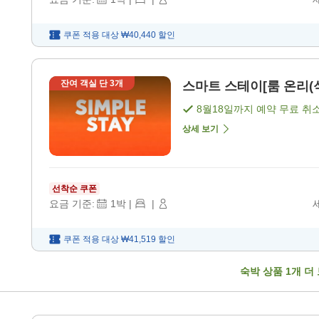
쿠폰 적용 대상
₩40,440
할인
잔여 객실 단
3
개
스마트 스테이[룸 온리(식사
8월18일
까지 예약 무료 취
상세 보기
선착순 쿠폰
요금 기준:
1
박
|
|
쿠폰 적용 대상
₩41,519
할인
숙박 상품
1
개 더