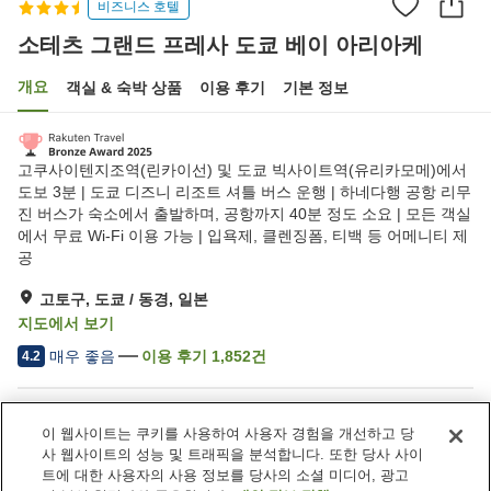
비즈니스 호텔
소테츠 그랜드 프레사 도쿄 베이 아리아케
개요
객실 & 숙박 상품
이용 후기
기본 정보
고쿠사이텐지조역(린카이선) 및 도쿄 빅사이트역(유리카모메)에서
도보 3분 | 도쿄 디즈니 리조트 셔틀 버스 운행 | 하네다행 공항 리무
진 버스가 숙소에서 출발하며, 공항까지 40분 정도 소요 | 모든 객실
에서 무료 Wi-Fi 이용 가능 | 입욕제, 클렌징폼, 티백 등 어메니티 제
공
고토구, 도쿄 / 동경, 일본
지도에서 보기
매우 좋음
이용 후기
1,852
건
4.2
숙소 편의 시설/서비스
이 웹사이트는 쿠키를 사용하여 사용자 경험을 개선하고 당
주차장
레스토랑
사 웹사이트의 성능 및 트래픽을 분석합니다. 또한 당사 사이
바
카페
트에 대한 사용자의 사용 정보를 당사의 소셜 미디어, 광고