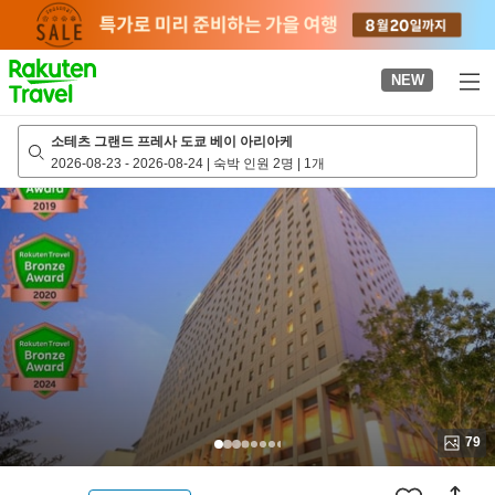
to
top
page
NEW
소테츠 그랜드 프레사 도쿄 베이 아리아케
2026-08-23
-
2026-08-24
|
숙박 인원 2명
|
1개
79