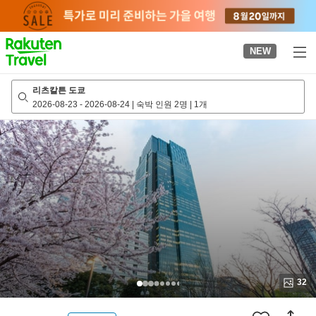
to
top
page
NEW
리츠칼튼 도쿄
2026-08-23
-
2026-08-24
|
숙박 인원 2명
|
1개
32