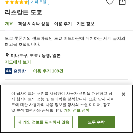
시티 호텔
리츠칼튼 도쿄
개요
객실 & 숙박 상품
이용 후기
기본 정보
도쿄 롯폰기의 랜드마크인 도쿄 미드타운에 위치하는 세계 굴지의
최고급 호텔입니다.
미나토구, 도쿄 / 동경, 일본
지도에서 보기
훌륭함
이용 후기
109
건
4.6
숙소 편의 시설/서비스
이 웹사이트는 쿠키를 사용하여 사용자 경험을 개선하고 당
주차장
스파 / 미용실
사 웹사이트의 성능 및 트래픽을 분석합니다. 또한 당사 사이
피트니스 클럽 / 헬스장
수영장
트에 대한 사용자의 사용 정보를 당사의 소셜 미디어, 광고
및 분석 협력사와 공유합니다.
개인 정보 정책
홈
일본
도쿄 / 동경
미나토구
리츠칼튼 도쿄
내 개인 정보를 판매하지 않음
모두 수락
객실 보기