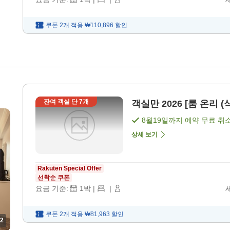
쿠폰 2개 적용
₩110,896
할인
잔여 객실 단
7
개
객실만 2026 [룸 온리 (
8월19일
까지 예약 무료 취
상세 보기
Rakuten Special Offer
선착순 쿠폰
요금 기준:
1
박
|
|
쿠폰 2개 적용
₩81,963
할인
2