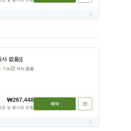
식사 없음)]
소 가능
식사 없음
₩267,448
예약
세금 및 봉사료 포함