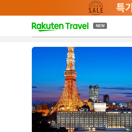
t
NEW
개요
객실 & 숙박 상품
이용 후기
하이라이트
편의 시설/
o
p
P
a
g
e
_
s
e
a
r
c
h