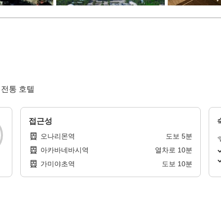
 전통 호텔
접근성
오나리몬역
도보
5
분
아카바네바시역
열차로
10
분
가미야초역
도보
10
분