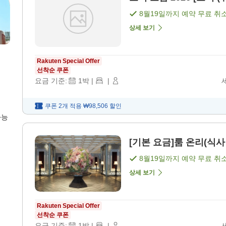
8월19일
까지 예약 무료 취
상세 보기
Rakuten Special Offer
선착순 쿠폰
요금 기준:
1
박
|
|
쿠폰 2개 적용
₩98,506
할인
가능
[기본 요금]룸 온리(식사 
8월19일
까지 예약 무료 취
상세 보기
Rakuten Special Offer
선착순 쿠폰
요금 기준:
1
박
|
|