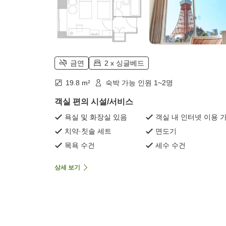
금연
2 x 싱글베드
19.8 m²
숙박 가능 인원 1~2명
객실 편의 시설/서비스
욕실 및 화장실 있음
객실 내 인터넷 이용 
치약·칫솔 세트
면도기
목욕 수건
세수 수건
상세 보기