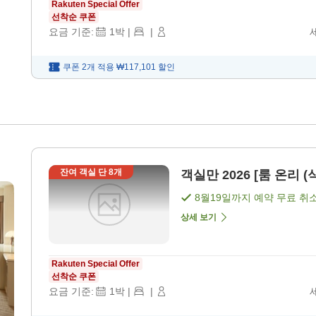
Rakuten Special Offer
선착순 쿠폰
요금 기준:
1
박
|
|
쿠폰 2개 적용
₩117,101
할인
잔여 객실 단
8
개
객실만 2026 [룸 온리 (
8월19일
까지 예약 무료 취
상세 보기
Rakuten Special Offer
선착순 쿠폰
요금 기준:
1
박
|
|