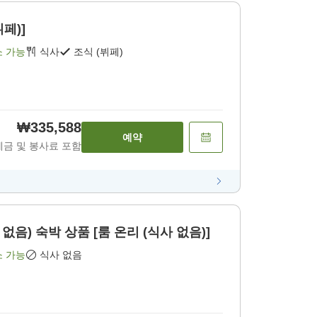
뷔페)]
소 가능
식사
조식 (뷔페)
₩335,588
예약
세금 및 봉사료 포함
없음) 숙박 상품 [룸 온리 (식사 없음)]
소 가능
식사 없음