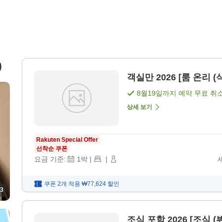
)
객실만 2026 [룸 온리 (
8월19일
까지 예약 무료 취
상세 보기
Rakuten Special Offer
선착순 쿠폰
요금 기준:
1
박
|
|
쿠폰 2개 적용
₩77,624
할인
3
조식 포함 2026 [조식 (