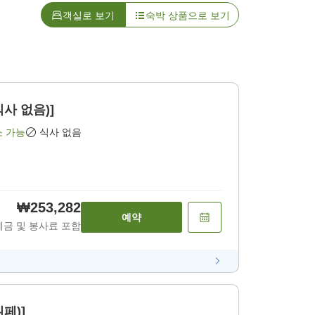
객실로 보기
숙박 상품으로 보기
식사 없음)]
소 가능
식사 없음
₩253,282
예약
세금 및 봉사료 포함
뷔페)]