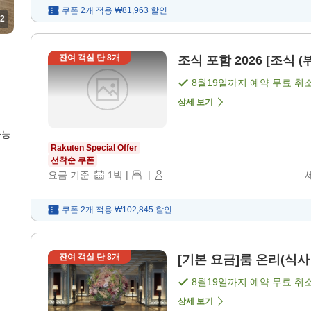
쿠폰 2개 적용
₩81,963
할인
2
잔여 객실 단
8
개
조식 포함 2026 [조식 (
8월19일
까지 예약 무료 취
상세 보기
가능
Rakuten Special Offer
선착순 쿠폰
요금 기준:
1
박
|
|
쿠폰 2개 적용
₩102,845
할인
잔여 객실 단
8
개
[기본 요금]룸 온리(식사 
8월19일
까지 예약 무료 취
상세 보기