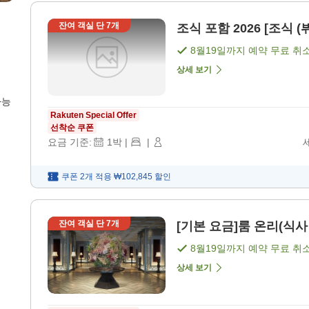
잔여 객실 단
7
개
조식 포함 2026 [조식 (
8월19일
까지 예약 무료 취
상세 보기
가능
Rakuten Special Offer
선착순 쿠폰
요금 기준:
1
박
|
|
쿠폰 2개 적용
₩102,845
할인
잔여 객실 단
7
개
[기본 요금]룸 온리(식사 
8월19일
까지 예약 무료 취
상세 보기