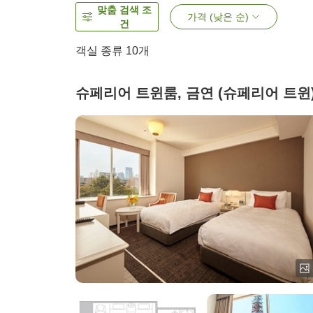
맞춤 검색 조
가격 (낮은 순)
건
객실 종류
10
개
슈페리어 트윈룸, 금연 (슈페리어 트윈