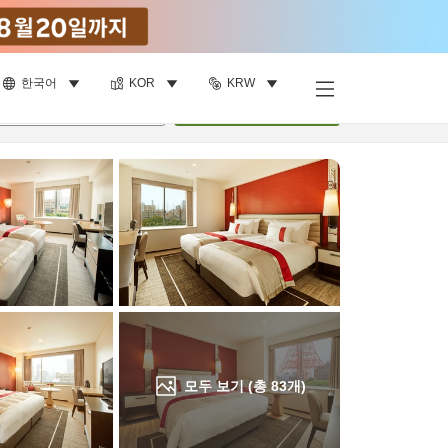
한국어
KOR
KRW
객실 보기
명
•
객실
1
개
검색
모두 보기 (총
83
개)