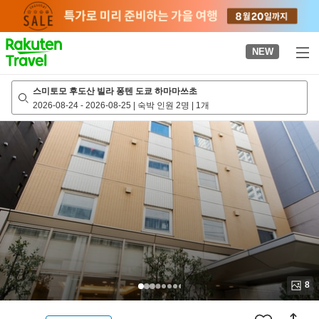
to
top
page
NEW
스미토모 후도산 빌라 퐁텐 도쿄 하마마쓰초
2026-08-24
-
2026-08-25
|
숙박 인원 2명
|
1개
8