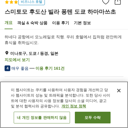
비즈니스 호텔
스미토모 후도산 빌라 퐁텐 도쿄 하마마쓰초
개요
객실 & 숙박 상품
이용 후기
기본 정보
하네다 공항에서 모노레일로 직행. 우리 호텔에서 집처럼 편안하게
휴식을 취하십시오.
미나토구, 도쿄 / 동경, 일본
지도에서 보기
매우 좋음
이용 후기
161
건
4
숙소 편의 시설/서비스
이 웹사이트는 쿠키를 사용하여 사용자 경험을 개선하고 당
Wi-Fi
자동판매기
사 웹사이트의 성능 및 트래픽을 분석합니다. 또한 당사 사이
공용 전자레인지
세탁 (유료)
트에 대한 사용자의 사용 정보를 당사의 소셜 미디어, 광고
및 분석 협력사와 공유합니다.
개인 정보 정책
홈
일본
도쿄 / 동경
미나토구
내 개인 정보를 판매하지 않음
모두 수락
객실 보기
스미토모 후도산 빌라 퐁텐 도쿄 하마마쓰초