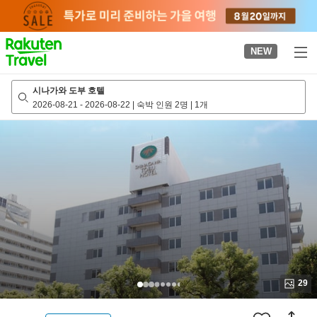
to
top
page
NEW
시나가와 도부 호텔
2026-08-21
-
2026-08-22
|
숙박 인원 2명
|
1개
29