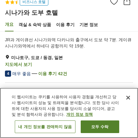
비즈니스 호텔
시나가와 도부 호텔
개요
객실 & 숙박 상품
이용 후기
기본 정보
JR과 게이큐선 시나가와역 다카나와 출구에서 도보 약 7분. 게이큐
시나가와역에서 하네다 공항까지 약 19분.
미나토구, 도쿄 / 동경, 일본
지도에서 보기
매우 좋음
이용 후기
42
건
4
숙소 편의 시설/서비스
이 웹사이트는 쿠키를 사용하여 사용자 경험을 개선하고 당
주차장
스파 / 미용실
사 웹사이트의 성능 및 트래픽을 분석합니다. 또한 당사 사이
레스토랑
라운지
트에 대한 사용자의 사용 정보를 당사의 소셜 미디어, 광고
및 분석 협력사와 공유합니다.
개인 정보 정책
홈
일본
도쿄 / 동경
미나토구
시나가와 도부 호텔
내 개인 정보를 판매하지 않음
모두 수락
객실 보기