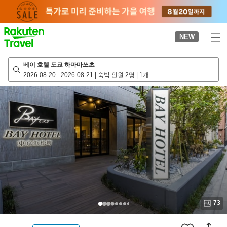
to
top
page
NEW
베이 호텔 도쿄 하마마쓰초
2026-08-20
-
2026-08-21
|
숙박 인원 2명
|
1개
73