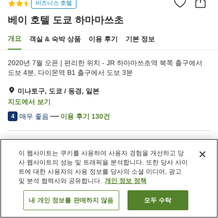
비즈니스 호텔
베이 호텔 도쿄 하마마쓰초
개요
객실 & 숙박 상품
이용 후기
기본 정보
2020년 7월 오픈 | 편리한 위치 - JR 하마마쓰초역 북쪽 출구에서
도보 4분, 다이몬역 B1 출구에서 도보 3분
미나토구, 도쿄 / 동경, 일본
지도에서 보기
매우 좋음
이용 후기
130
건
4
숙소 편의 시설/서비스
이 웹사이트는 쿠키를 사용하여 사용자 경험을 개선하고 당
Wi-Fi
역에서 도보 5분
사 웹사이트의 성능 및 트래픽을 분석합니다. 또한 당사 사이
라운지
완전 금연
트에 대한 사용자의 사용 정보를 당사의 소셜 미디어, 광고
및 분석 협력사와 공유합니다.
개인 정보 정책
홈
일본
도쿄 / 동경
미나토구
베이 호텔 도쿄 하마마쓰초
내 개인 정보를 판매하지 않음
모두 수락
객실 보기