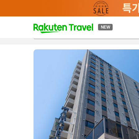
t
NEW
개요
객실 & 숙박 상품
이용 후기
하이라이트
편의 시설/
o
p
P
a
g
e
_
s
e
a
r
c
h