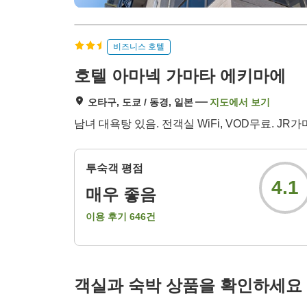
비즈니스 호텔
호텔 아마넥 가마타 에키마에
오타구, 도쿄 / 동경, 일본
지도에서 보기
남녀 대욕탕 있음. 전객실 WiFi, VOD무료. JR
투숙객 평점
4.1
매우 좋음
이용 후기
646
건
객실과 숙박 상품을 확인하세요