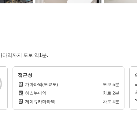
가마타역까지 도보 약1분.
접근성
가마타역(도쿄도)
도보
5
분
하스누마역
차로
2
분
게이큐카마타역
차로
4
분