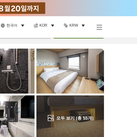
한국어
KOR
KRW
객실 보기
명
•
객실
1
개
검색
모두 보기 (총
55
개)