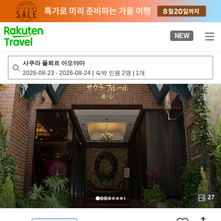
to
top
page
NEW
사쿠라 플뢰르 아오야마
2026-08-23
-
2026-08-24
|
숙박 인원 2명
|
1개
27