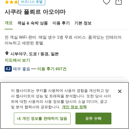
비즈니스 호텔
사쿠라 플뢰르 아오야마
개요
객실 & 숙박 상품
이용 후기
기본 정보
전 객실 WiFi 완비. 매일 생수 1병 무료 서비스. 품격있는 인테리어.
아늑하고 세련된 호텔.
시부야구, 도쿄 / 동경, 일본
지도에서 보기
매우 좋음
이용 후기
607
건
4.2
숙소 편의 시설/서비스
이 웹사이트는 쿠키를 사용하여 사용자 경험을 개선하고 당
스파 / 미용실
택배
사 웹사이트의 성능 및 트래픽을 분석합니다. 또한 당사 사이
드라이클리닝
모닝콜 서비스
트에 대한 사용자의 사용 정보를 당사의 소셜 미디어, 광고
및 분석 협력사와 공유합니다.
개인 정보 정책
홈
일본
도쿄 / 동경
시부야구
사쿠라 플뢰르 아오야마
내 개인 정보를 판매하지 않음
모두 수락
객실 보기