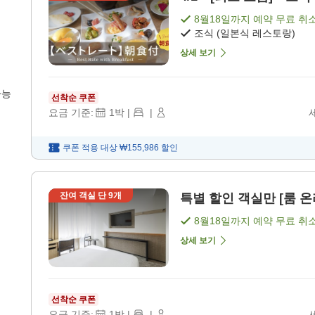
8월18일
까지 예약 무료 취
조식 (일본식 레스토랑)
상세 보기
가능
선착순 쿠폰
요금 기준:
1
박
|
|
쿠폰 적용 대상
₩155,986
할인
잔여 객실 단
9
개
특별 할인 객실만 [룸 온리
8월18일
까지 예약 무료 취
상세 보기
선착순 쿠폰
요금 기준:
1
박
|
|