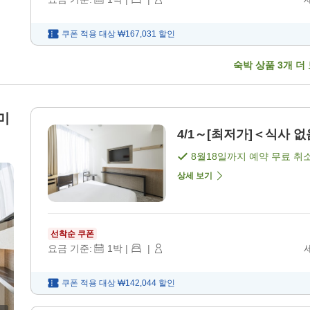
쿠폰 적용 대상
₩167,031
할인
숙박 상품
3
개 더
미
4/1～[최저가]＜식사 없음
8월18일
까지 예약 무료 취
상세 보기
선착순 쿠폰
요금 기준:
1
박
|
|
쿠폰 적용 대상
₩142,044
할인