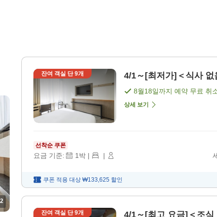
침
잔여 객실 단
9
개
4/1～[최저가]＜식사 없음
8월18일
까지 예약 무료 취
상세 보기
선착순 쿠폰
요금 기준:
1
박
|
|
쿠폰 적용 대상
₩133,625
할인
2
잔여 객실 단
9
개
4/1～[최고 요금]＜조식 