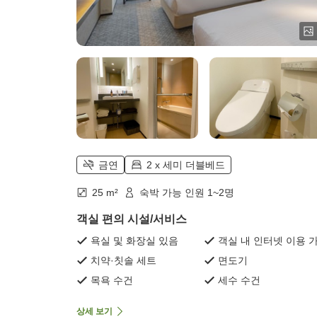
금연
2 x 세미 더블베드
25 m²
숙박 가능 인원 1~2명
객실 편의 시설/서비스
욕실 및 화장실 있음
객실 내 인터넷 이용 
치약·칫솔 세트
면도기
목욕 수건
세수 수건
상세 보기