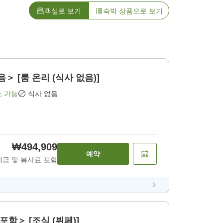
객실로 보기
숙박 상품으로 보기
＞ [룸 온리 (식사 없음)]
소 가능
식사 없음
₩494,909
예약
세금 및 봉사료 포함
포함＞ [조식 (뷔페)]