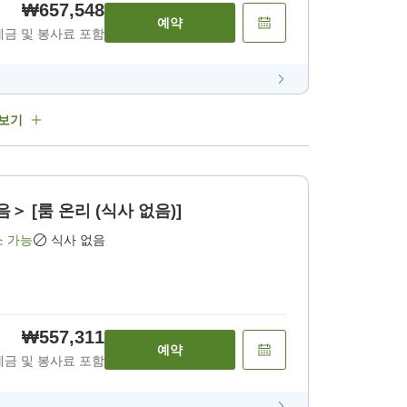
₩657,548
예약
세금 및 봉사료 포함
 보기
＞ [룸 온리 (식사 없음)]
소 가능
식사 없음
₩557,311
예약
세금 및 봉사료 포함