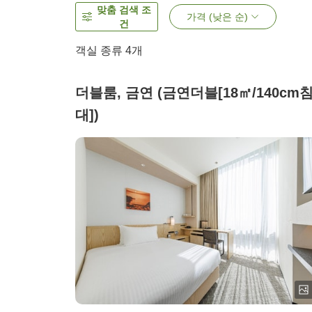
맞춤 검색 조
가격 (낮은 순)
건
객실 종류
4
개
더블룸, 금연 (금연더블[18㎡/140cm
대])