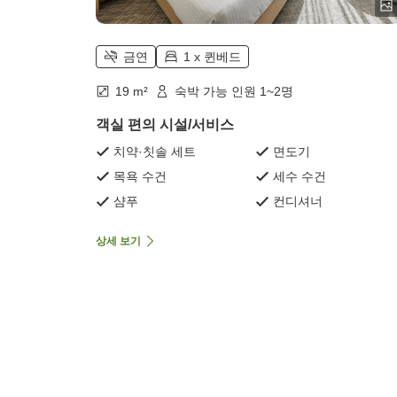
금연
1 x 퀸베드
19 m²
숙박 가능 인원 1~2명
객실 편의 시설/서비스
치약·칫솔 세트
면도기
목욕 수건
세수 수건
샴푸
컨디셔너
상세 보기