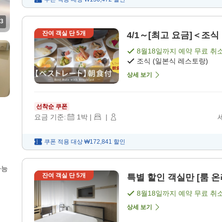
3
잔여 객실 단
5
개
4/1～[최고 요금]＜조식 
8월18일
까지 예약 무료 취
조식 (일본식 레스토랑)
상세 보기
선착순 쿠폰
요금 기준:
1
박
|
|
쿠폰 적용 대상
₩172,841
할인
가능
잔여 객실 단
5
개
특별 할인 객실만 [룸 온리
8월18일
까지 예약 무료 취
상세 보기