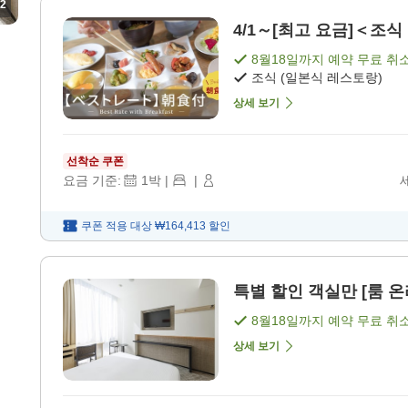
2
4/1～[최고 요금]＜조식 
8월18일
까지 예약 무료 취
조식 (일본식 레스토랑)
상세 보기
선착순 쿠폰
요금 기준:
1
박
|
|
쿠폰 적용 대상
₩164,413
할인
특별 할인 객실만 [룸 온리
8월18일
까지 예약 무료 취
상세 보기