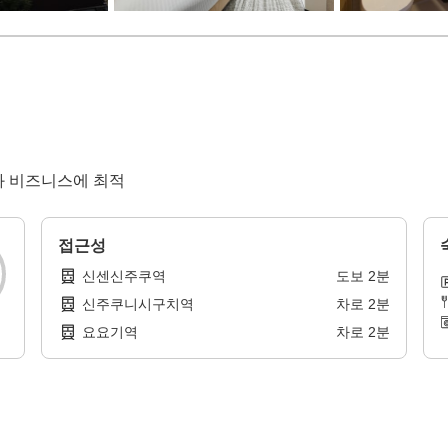
광과 비즈니스에 최적
접근성
신센신주쿠역
도보
2
분
신주쿠니시구치역
차로
2
분
요요기역
차로
2
분