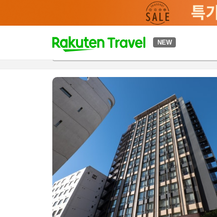
t
NEW
개요
객실 & 숙박 상품
이용 후기
하이라이트
편의 시설/
o
p
P
a
g
e
_
s
e
a
r
c
h