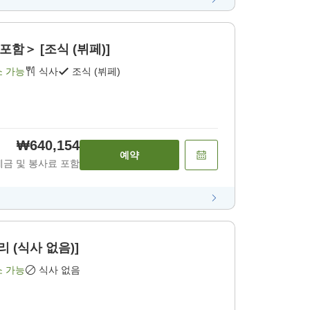
포함＞ [조식 (뷔페)]
소 가능
식사
조식 (뷔페)
₩640,154
예약
세금 및 봉사료 포함
 (식사 없음)]
소 가능
식사 없음