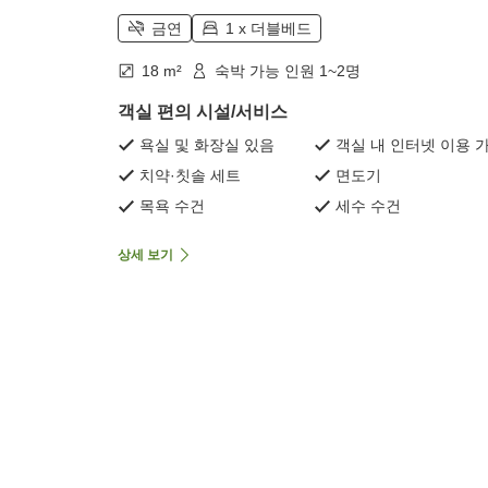
금연
1 x 더블베드
18 m²
숙박 가능 인원 1~2명
객실 편의 시설/서비스
욕실 및 화장실 있음
객실 내 인터넷 이용 
치약·칫솔 세트
면도기
목욕 수건
세수 수건
상세 보기