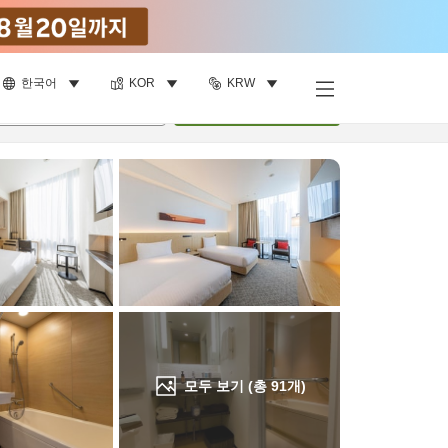
한국어
KOR
KRW
객실 보기
명
•
객실
1
개
검색
모두 보기 (총
91
개)