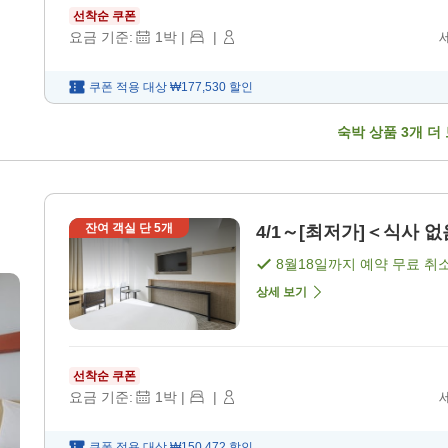
선착순 쿠폰
요금 기준:
1
박
|
|
쿠폰 적용 대상
₩177,530
할인
숙박 상품
3
개 더
잔여 객실 단
5
개
4/1～[최저가]＜식사 없음
8월18일
까지 예약 무료 취
상세 보기
선착순 쿠폰
요금 기준:
1
박
|
|
쿠폰 적용 대상
₩150,472
할인