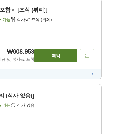
포함＞ [조식 (뷔페)]
소 가능
식사
조식 (뷔페)
₩608,953
예약
세금 및 봉사료 포함
 (식사 없음)]
소 가능
식사 없음