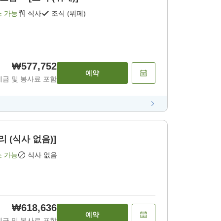
소 가능
식사
조식 (뷔페)
₩577,752
예약
세금 및 봉사료 포함
 (식사 없음)]
소 가능
식사 없음
₩618,636
예약
세금 및 봉사료 포함