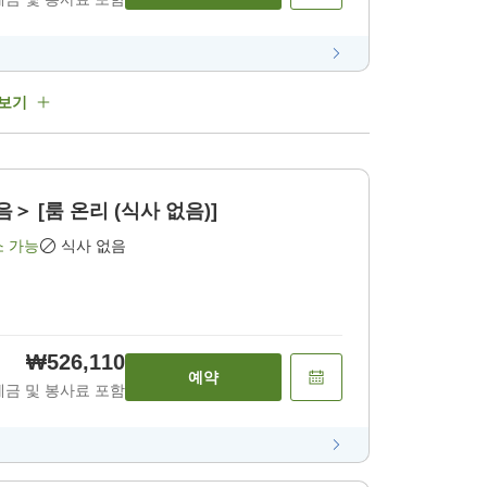
 보기
＞ [룸 온리 (식사 없음)]
소 가능
식사 없음
₩526,110
예약
세금 및 봉사료 포함