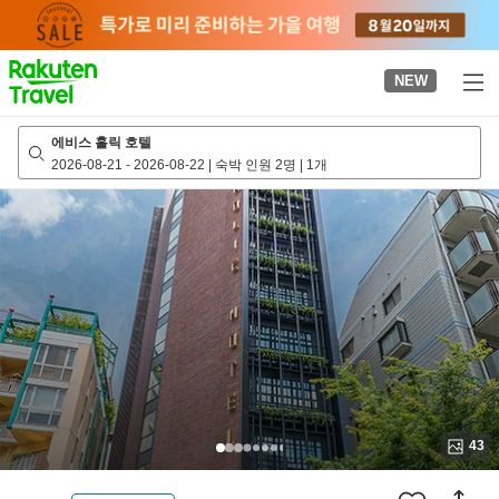
to
top
page
NEW
에비스 홀릭 호텔
2026-08-21
-
2026-08-22
|
숙박 인원 2명
|
1개
43