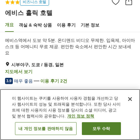
비즈니스 호텔
에비스 홀릭 호텔
개요
객실 & 숙박 상품
이용 후기
기본 정보
에비스역에서 도보 약 5분. 온디맨드 비디오 무제한. 입욕제, 아이마
스크 등 어메니티 무료 제공. 편안한 숙소에서 편안한 시간 보내세
요
시부야구, 도쿄 / 동경, 일본
지도에서 보기
매우 좋음
이용 후기
2
건
3.9
이 웹사이트는 쿠키를 사용하여 사용자 경험을 개선하고 당
숙소 편의 시설/서비스
사 웹사이트의 성능 및 트래픽을 분석합니다. 또한 당사 사이
Wi-Fi
트에 대한 사용자의 사용 정보를 당사의 소셜 미디어, 광고
및 분석 협력사와 공유합니다.
개인 정보 정책
홈
일본
도쿄 / 동경
시부야구
에비스 홀릭 호텔
내 개인 정보를 판매하지 않음
모두 수락
객실 보기