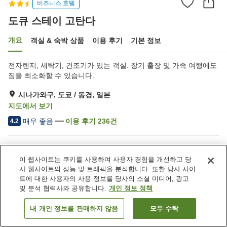
비즈니스 호텔
도큐 스테이 고탄다
개요
객실 & 숙박 상품
이용 후기
기본 정보
전자렌지, 세탁기, 건조기가 있는 객실. 장기 출장 및 가족 여행에도
짐을 최소화할 수 있습니다.
시나가와구, 도쿄 / 동경, 일본
지도에서 보기
매우 좋음
이용 후기
236
건
4.2
숙소 편의 시설/서비스
이 웹사이트는 쿠키를 사용하여 사용자 경험을 개선하고 당
Wi-Fi
레스토랑
사 웹사이트의 성능 및 트래픽을 분석합니다. 또한 당사 사이
자동판매기
택배
트에 대한 사용자의 사용 정보를 당사의 소셜 미디어, 광고
및 분석 협력사와 공유합니다.
개인 정보 정책
홈
일본
도쿄 / 동경
시나가와구
도큐 스테이 고탄다
내 개인 정보를 판매하지 않음
모두 수락
객실 보기