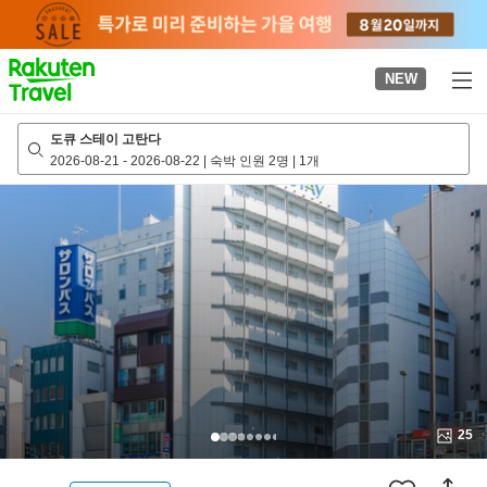
to
top
page
NEW
도큐 스테이 고탄다
2026-08-21
-
2026-08-22
|
숙박 인원 2명
|
1개
25