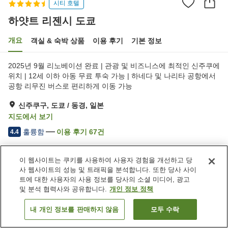
시티 호텔
하얏트 리젠시 도쿄
개요
객실 & 숙박 상품
이용 후기
기본 정보
2025년 9월 리노베이션 완료 | 관광 및 비즈니스에 최적인 신주쿠에
위치 | 12세 이하 아동 무료 투숙 가능 | 하네다 및 나리타 공항에서
공항 리무진 버스로 편리하게 이동 가능
신주쿠구, 도쿄 / 동경, 일본
지도에서 보기
훌륭함
이용 후기
67
건
4.4
이 웹사이트는 쿠키를 사용하여 사용자 경험을 개선하고 당
숙소 편의 시설/서비스
사 웹사이트의 성능 및 트래픽을 분석합니다. 또한 당사 사이
Wi-Fi
피트니스 클럽 / 헬스장
트에 대한 사용자의 사용 정보를 당사의 소셜 미디어, 광고
레스토랑
바
및 분석 협력사와 공유합니다.
개인 정보 정책
내 개인 정보를 판매하지 않음
모두 수락
객실 보기
홈
일본
도쿄 / 동경
신주쿠구
하얏트 리젠시 도쿄