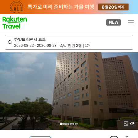
to
top
page
NEW
하얏트 리젠시 도쿄
2026-08-22
-
2026-08-23
|
숙박 인원 2명
|
1개
29