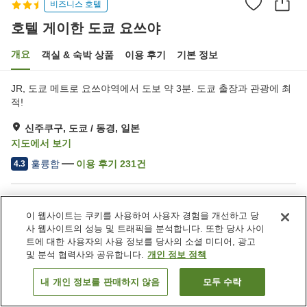
비즈니스 호텔
호텔 게이한 도쿄 요쓰야
개요
객실 & 숙박 상품
이용 후기
기본 정보
JR, 도쿄 메트로 요쓰야역에서 도보 약 3분. 도쿄 출장과 관광에 최
적!
신주쿠구, 도쿄 / 동경, 일본
지도에서 보기
훌륭함
이용 후기
231
건
4.3
숙소 편의 시설/서비스
이 웹사이트는 쿠키를 사용하여 사용자 경험을 개선하고 당
스파 / 미용실
레스토랑
사 웹사이트의 성능 및 트래픽을 분석합니다. 또한 당사 사이
자동판매기
택배
트에 대한 사용자의 사용 정보를 당사의 소셜 미디어, 광고
및 분석 협력사와 공유합니다.
개인 정보 정책
홈
일본
도쿄 / 동경
신주쿠구
호텔 게이한 도쿄 요쓰야
내 개인 정보를 판매하지 않음
모두 수락
객실 보기