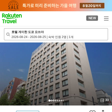
to
top
page
NEW
호텔 게이한 도쿄 요쓰야
2026-08-24
-
2026-08-25
|
숙박 인원 2명
|
1개
33