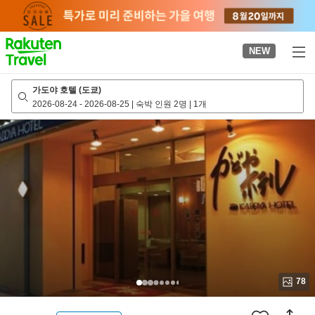
to
top
page
NEW
가도야 호텔 (도쿄)
2026-08-24
-
2026-08-25
|
숙박 인원 2명
|
1개
78