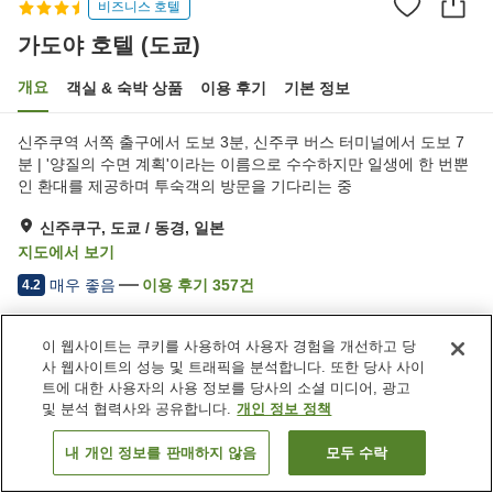
비즈니스 호텔
가도야 호텔 (도쿄)
개요
객실 & 숙박 상품
이용 후기
기본 정보
신주쿠역 서쪽 출구에서 도보 3분, 신주쿠 버스 터미널에서 도보 7
분 | '양질의 수면 계획'이라는 이름으로 수수하지만 일생에 한 번뿐
인 환대를 제공하며 투숙객의 방문을 기다리는 중
신주쿠구, 도쿄 / 동경, 일본
지도에서 보기
매우 좋음
이용 후기
357
건
4.2
이 웹사이트는 쿠키를 사용하여 사용자 경험을 개선하고 당
숙소 편의 시설/서비스
사 웹사이트의 성능 및 트래픽을 분석합니다. 또한 당사 사이
셀프 체크인
24시간 프런트 데스크
트에 대한 사용자의 사용 정보를 당사의 소셜 미디어, 광고
여행 가방 보관 서비스
택배
및 분석 협력사와 공유합니다.
개인 정보 정책
내 개인 정보를 판매하지 않음
모두 수락
객실 보기
홈
일본
도쿄 / 동경
신주쿠구
가도야 호텔 (도쿄)