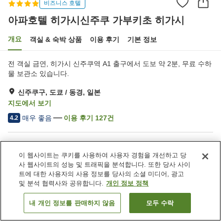
비즈니스 호텔
아파호텔 히가시신주쿠 가부키초 히가시
개요
객실 & 숙박 상품
이용 후기
기본 정보
전 객실 금연, 히가시 신주쿠역 A1 출구에서 도보 약 2분, 무료 수하
물 보관소 있습니다.
신주쿠구, 도쿄 / 동경, 일본
지도에서 보기
매우 좋음
이용 후기
127
건
4.2
숙소 편의 시설/서비스
이 웹사이트는 쿠키를 사용하여 사용자 경험을 개선하고 당
스파 / 미용실
레스토랑
사 웹사이트의 성능 및 트래픽을 분석합니다. 또한 당사 사이
자동판매기
택배
트에 대한 사용자의 사용 정보를 당사의 소셜 미디어, 광고
및 분석 협력사와 공유합니다.
개인 정보 정책
홈
일본
도쿄 / 동경
신주쿠구
내 개인 정보를 판매하지 않음
모두 수락
객실 보기
아파호텔 히가시신주쿠 가부키초 히가시