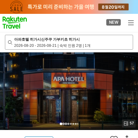
to
top
page
NEW
아파호텔 히가시신주쿠 가부키초 히가시
2026-08-20
-
2026-08-21
|
숙박 인원 2명
|
1개
57