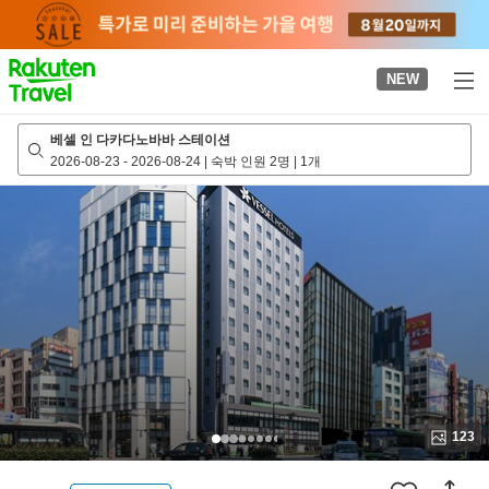
to
top
page
NEW
베셀 인 다카다노바바 스테이션
2026-08-23
-
2026-08-24
|
숙박 인원 2명
|
1개
123