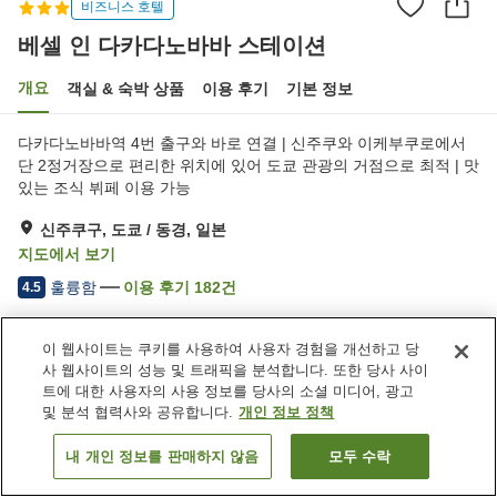
비즈니스 호텔
베셀 인 다카다노바바 스테이션
개요
객실 & 숙박 상품
이용 후기
기본 정보
다카다노바바역 4번 출구와 바로 연결 | 신주쿠와 이케부쿠로에서
단 2정거장으로 편리한 위치에 있어 도쿄 관광의 거점으로 최적 | 맛
있는 조식 뷔페 이용 가능
신주쿠구, 도쿄 / 동경, 일본
지도에서 보기
훌륭함
이용 후기
182
건
4.5
이 웹사이트는 쿠키를 사용하여 사용자 경험을 개선하고 당
숙소 편의 시설/서비스
사 웹사이트의 성능 및 트래픽을 분석합니다. 또한 당사 사이
Wi-Fi
역에서 도보 5분
트에 대한 사용자의 사용 정보를 당사의 소셜 미디어, 광고
레스토랑
라운지
및 분석 협력사와 공유합니다.
개인 정보 정책
내 개인 정보를 판매하지 않음
모두 수락
객실 보기
홈
일본
도쿄 / 동경
신주쿠구
베셀 인 다카다노바바 스테이션