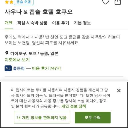
캡슐 호텔
사우나 & 캡슐 호텔 호쿠오
개요
객실 & 숙박 상품
이용 후기
기본 정보
우에노 역에서 가까움! 반 천연 도고 온천을 갖춘 대욕탕의 하늘이
보이는 노천탕. 당신의 피로를 치유하세요
다이토구, 도쿄 / 동경, 일본
지도에서 보기
훌륭함
이용 후기
747
건
4.3
숙소 편의 시설/서비스
이 웹사이트는 쿠키를 사용하여 사용자 경험을 개선하고 당
사우나
자동판매기
사 웹사이트의 성능 및 트래픽을 분석합니다. 또한 당사 사이
노천탕 (온천)
대욕장
트에 대한 사용자의 사용 정보를 당사의 소셜 미디어, 광고
및 분석 협력사와 공유합니다.
개인 정보 정책
홈
일본
도쿄 / 동경
다이토구
사우나 & 캡슐 호텔 호쿠오
내 개인 정보를 판매하지 않음
모두 수락
객실 보기