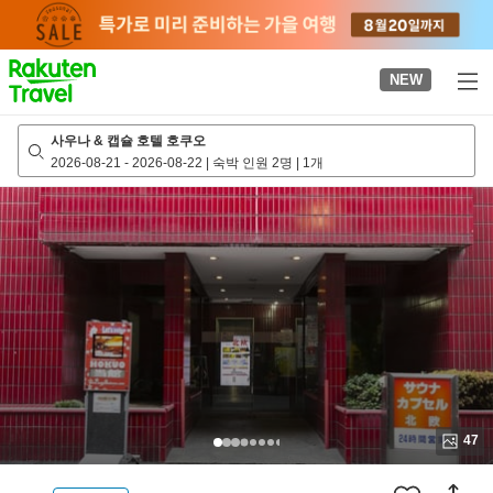
to
top
page
NEW
사우나 & 캡슐 호텔 호쿠오
2026-08-21
-
2026-08-22
|
숙박 인원 2명
|
1개
47