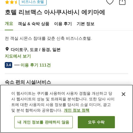
비즈니스 호텔
호텔 리브맥스 아사쿠사바시 에키마에
개요
객실 & 숙박 상품
이용 후기
기본 정보
전 객실 시몬스 침대를 갖춘 신축 비즈니스호텔.
다이토구, 도쿄 / 동경, 일본
지도에서 보기
이용 후기
111
건
3.4
숙소 편의 시설/서비스
Wi-Fi
역에서 도보 5분
이 웹사이트는 쿠키를 사용하여 사용자 경험을 개선하고 당
자동판매기
세탁 (유료)
사 웹사이트의 성능 및 트래픽을 분석합니다. 또한 당사 사이
트에 대한 사용자의 사용 정보를 당사의 소셜 미디어, 광고
및 분석 협력사와 공유합니다.
개인 정보 정책
홈
일본
도쿄 / 동경
다이토구
호텔 리브맥스 아사쿠사바시 에키마에
내 개인 정보를 판매하지 않음
모두 수락
객실 보기