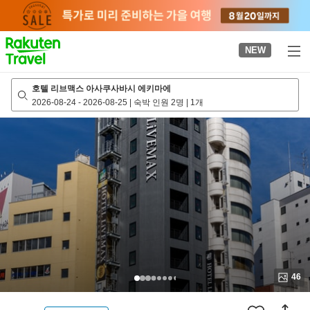
to
top
page
NEW
호텔 리브맥스 아사쿠사바시 에키마에
2026-08-24
-
2026-08-25
|
숙박 인원 2명
|
1개
46