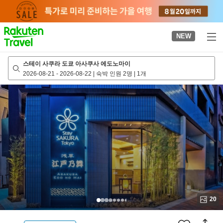
to
top
page
NEW
스테이 사쿠라 도쿄 아사쿠사 에도노마이
2026-08-21
-
2026-08-22
|
숙박 인원 2명
|
1개
20