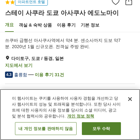
아파트먼트 호텔
스테이 사쿠라 도쿄 아사쿠사 에도노마이
개요
객실 & 숙박 상품
이용 후기
기본 정보
쓰쿠바 급행선 아사쿠사역에서 약4 분. 센소사까지 도보 약7
분. 2020년 1월 신규오픈. 전객실 주방 완비.
다이토구, 도쿄 / 동경, 일본
지도에서 보기
훌륭함
이용 후기
31
건
4.3
숙소 편의 시설/서비스
이 웹사이트는 쿠키를 사용하여 사용자 경험을 개선하고 당
세탁 (유료)
사 웹사이트의 성능 및 트래픽을 분석합니다. 또한 당사 사이
트에 대한 사용자의 사용 정보를 당사의 소셜 미디어, 광고
및 분석 협력사와 공유합니다.
개인 정보 정책
홈
일본
도쿄 / 동경
다이토구
스테이 사쿠라 도쿄 아사쿠사 에도노마이
내 개인 정보를 판매하지 않음
모두 수락
객실 보기