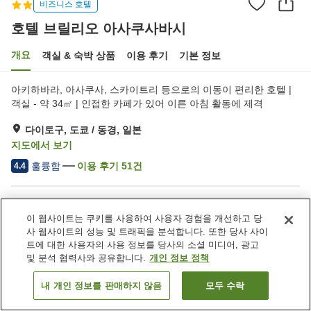
비즈니스 호텔
호텔 브릴리오 아사쿠사바시
개요
객실 & 숙박 상품
이용 후기
기본 정보
아키하바라, 아사쿠사, 스카이트리 등으로의 이동이 편리한 호텔 |
객실 - 약 34㎡ | 인접한 카페가 있어 이른 아침 활동에 제격
다이토구, 도쿄 / 동경, 일본
지도에서 보기
훌륭함
이용 후기
51
건
4.4
숙소 편의 시설/서비스
이 웹사이트는 쿠키를 사용하여 사용자 경험을 개선하고 당
택배
자동판매기
사 웹사이트의 성능 및 트래픽을 분석합니다. 또한 당사 사이
세탁 (유료)
트에 대한 사용자의 사용 정보를 당사의 소셜 미디어, 광고
및 분석 협력사와 공유합니다.
개인 정보 정책
홈
일본
도쿄 / 동경
다이토구
호텔 브릴리오 아사쿠사바시
내 개인 정보를 판매하지 않음
모두 수락
객실 보기