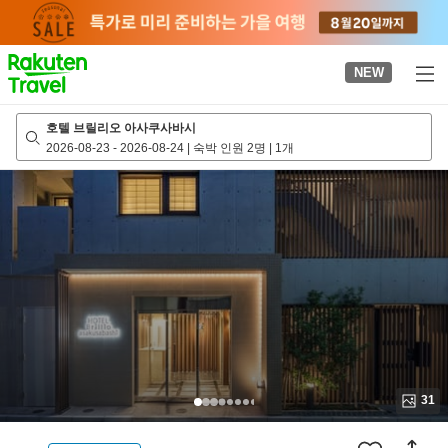
to
top
page
NEW
호텔 브릴리오 아사쿠사바시
2026-08-23
-
2026-08-24
|
숙박 인원 2명
|
1개
31