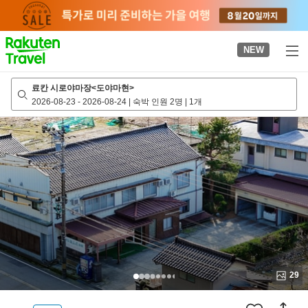
to
top
page
NEW
료칸 시로야마장<도야마현>
2026-08-23
-
2026-08-24
|
숙박 인원 2명
|
1개
29