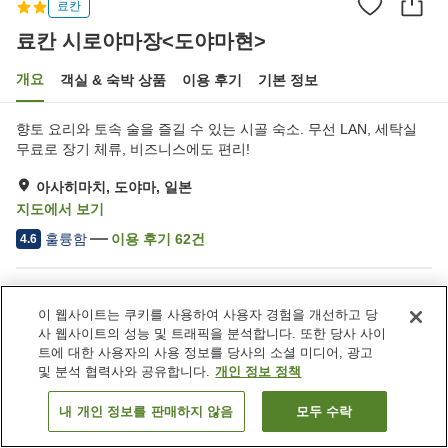
료칸
료칸 시로야마장<도야마현>
개요
객실 & 숙박 상품
이용 후기
기본 정보
향토 요리와 토속 술을 즐길 수 있는 시골 숙소. 무선 LAN, 세탁실
무료로 장기 체류, 비즈니스에도 편리!
아사히마치, 도야마, 일본
지도에서 보기
훌륭함
이용 후기
62
건
4.6
숙소 편의 시설/서비스
이 웹사이트는 쿠키를 사용하여 사용자 경험을 개선하고 당
Wi-Fi
주차장
사 웹사이트의 성능 및 트래픽을 분석합니다. 또한 당사 사이
지정된 흡연 공간
세탁 (무료)
트에 대한 사용자의 사용 정보를 당사의 소셜 미디어, 광고
및 분석 협력사와 공유합니다.
개인 정보 정책
홈
일본
도야마
아사히마치
료칸 시로야마장<도야마현>
내 개인 정보를 판매하지 않음
모두 수락
객실 보기