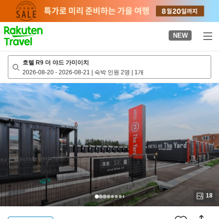
to
top
page
NEW
호텔 R9 더 야드 가미이치
2026-08-20
-
2026-08-21
|
숙박 인원 2명
|
1개
18