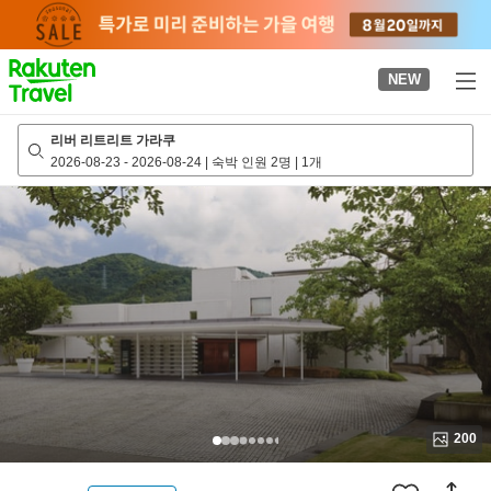
to
top
page
NEW
리버 리트리트 가라쿠
2026-08-23
-
2026-08-24
|
숙박 인원 2명
|
1개
200