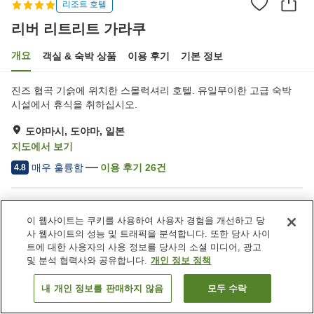
리조트 호텔
리버 리트리트 가라쿠
개요
객실 & 숙박 상품
이용 후기
기본 정보
진즈 협곡 기슭에 위치한 스몰럭셔리 호텔. 유일무이한 고급 숙박
시설에서 휴식을 취하십시오.
도야마시, 도야마, 일본
지도에서 보기
매우 훌륭함
이용 후기
26
건
4.8
숙소 편의 시설/서비스
이 웹사이트는 쿠키를 사용하여 사용자 경험을 개선하고 당
Wi-Fi
건물 내에 온천 있음
사 웹사이트의 성능 및 트래픽을 분석합니다. 또한 당사 사이
제트 욕조
암반욕
트에 대한 사용자의 사용 정보를 당사의 소셜 미디어, 광고
및 분석 협력사와 공유합니다.
개인 정보 정책
홈
일본
도야마
도야마시
리버 리트리트 가라쿠
내 개인 정보를 판매하지 않음
모두 수락
객실 보기