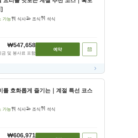
철 요리를 맛보는 계절 추천 코스｜흑모
]
소 가능
식사
조식
석식
₩547,658
예약
세금 및 봉사료 포함
시미를 호화롭게 즐기는｜계절 특선 코스
소 가능
식사
조식
석식
₩606,971