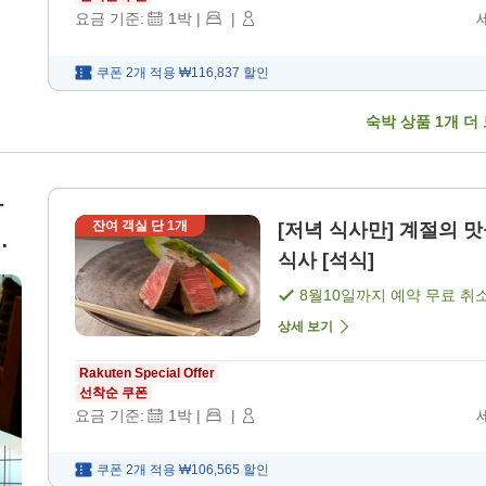
요금 기준:
1
박
|
|
쿠폰 2개 적용
₩116,837
할인
숙박 상품
1
개 더
다
잔여 객실 단
1
개
[저녁 식사만] 계절의 맛
이
식사 [석식]
8월10일
까지 예약 무료 취
상세 보기
Rakuten Special Offer
선착순 쿠폰
요금 기준:
1
박
|
|
쿠폰 2개 적용
₩106,565
할인