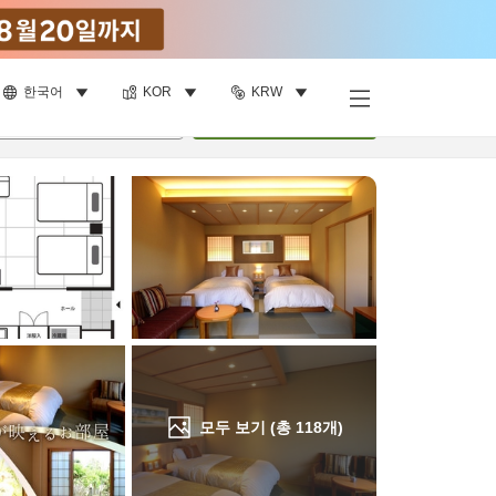
한국어
KOR
KRW
객실 보기
명
•
객실
1
개
검색
모두 보기 (총
118
개)