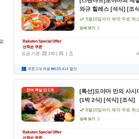
[스탠다드]토야마의 제
와규 힐레스 [석식] [조식
8월10일
까지 예약 무료 취
상세 보기
 없
Rakuten Special Offer
선착순 쿠폰
요금 기준:
1
박
|
|
쿠폰 2개 적용
₩105,414
할인
잔여 객실 단
1
개
[특선]도야마 만의 사
(1박 2식) [석식] [조식]
8월10일
까지 예약 무료 취
상세 보기
Rakuten Special Offer
선착순 쿠폰