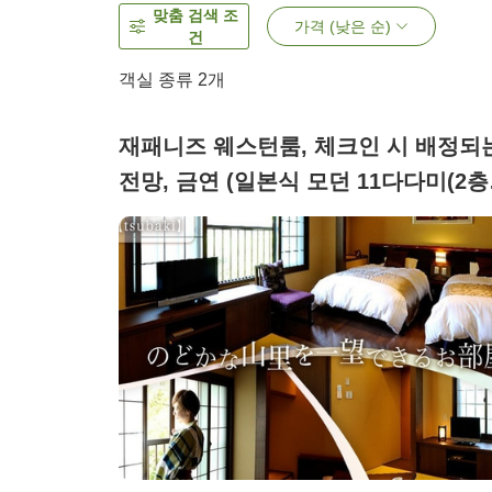
맞춤 검색 조
가격 (낮은 순)
건
객실 종류
2
개
재패니즈 웨스턴룸, 체크인 시 배정되
전망, 금연 (일본식 모던 11다다미(2층
침대))