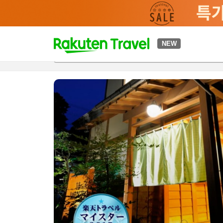
t
NEW
개요
객실 & 숙박 상품
이용 후기
편의 시설/서비스
o
p
P
a
g
e
_
s
e
a
r
c
h