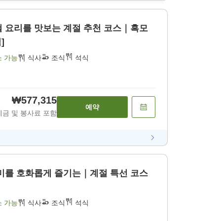
철 요리를 맛보는 계절 추천 코스｜흑모
]
소 가능
식사
조식
석식
₩577,315
예약
세금 및 봉사료 포함
시미를 호화롭게 즐기는｜계절 특선 코스
소 가능
식사
조식
석식