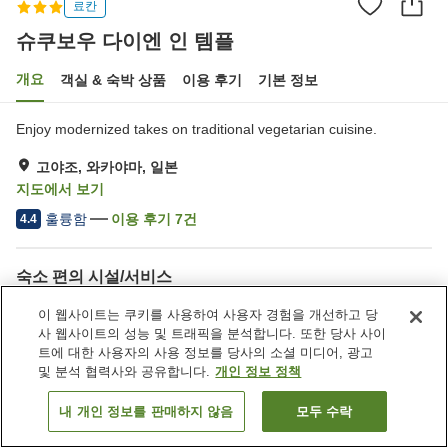
료칸
슈쿠보우 다이엔 인 템플
개요
객실 & 숙박 상품
이용 후기
기본 정보
Enjoy modernized takes on traditional vegetarian cuisine.
고야조, 와카야마, 일본
지도에서 보기
훌륭함
이용 후기
7
건
4.4
숙소 편의 시설/서비스
주차장
회의실
이 웹사이트는 쿠키를 사용하여 사용자 경험을 개선하고 당
연회장
대욕장
사 웹사이트의 성능 및 트래픽을 분석합니다. 또한 당사 사이
트에 대한 사용자의 사용 정보를 당사의 소셜 미디어, 광고
및 분석 협력사와 공유합니다.
개인 정보 정책
홈
일본
와카야마
고야조
슈쿠보우 다이엔 인 템플
내 개인 정보를 판매하지 않음
모두 수락
객실 보기