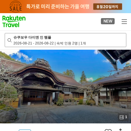
to
top
page
NEW
슈쿠보우 다이엔 인 템플
2026-08-21
-
2026-08-22
|
숙박 인원 2명
|
1개
1