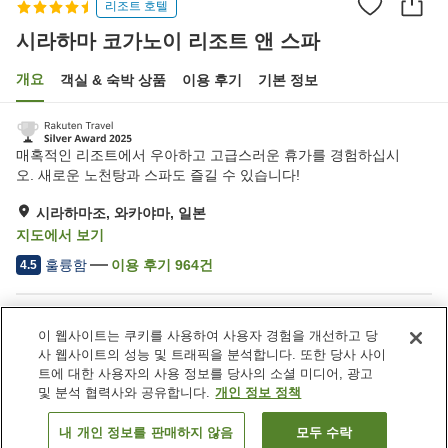
리조트 호텔
시라하마 코가노이 리조트 앤 스파
개요
객실 & 숙박 상품
이용 후기
기본 정보
매혹적인 리조트에서 우아하고 고급스러운 휴가를 경험하십시
오. 새로운 노천탕과 스파도 즐길 수 있습니다!
시라하마조, 와카야마, 일본
지도에서 보기
훌륭함
이용 후기
964
건
4.5
숙소 편의 시설/서비스
이 웹사이트는 쿠키를 사용하여 사용자 경험을 개선하고 당
주차장
사우나
사 웹사이트의 성능 및 트래픽을 분석합니다. 또한 당사 사이
스파 / 미용실
수영장
트에 대한 사용자의 사용 정보를 당사의 소셜 미디어, 광고
및 분석 협력사와 공유합니다.
개인 정보 정책
홈
일본
와카야마
시라하마조
내 개인 정보를 판매하지 않음
모두 수락
객실 보기
시라하마 코가노이 리조트 앤 스파