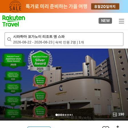
to
top
page
NEW
시라하마 코가노이 리조트 앤 스파
2026-08-22
-
2026-08-23
|
숙박 인원 2명
|
1개
190