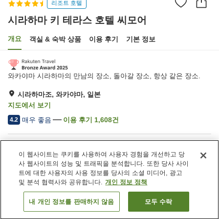
리조트 호텔
시라하마 키 테라스 호텔 씨모어
개요
객실 & 숙박 상품
이용 후기
기본 정보
와카야마 시라하마의 만남의 장소, 돌아갈 장소, 항상 같은 장소.
시라하마조, 와카야마, 일본
지도에서 보기
매우 좋음
이용 후기
1,608
건
4.2
숙소 편의 시설/서비스
이 웹사이트는 쿠키를 사용하여 사용자 경험을 개선하고 당
주차장
사우나
사 웹사이트의 성능 및 트래픽을 분석합니다. 또한 당사 사이
스파 / 미용실
수영장
트에 대한 사용자의 사용 정보를 당사의 소셜 미디어, 광고
및 분석 협력사와 공유합니다.
개인 정보 정책
홈
일본
와카야마
시라하마조
내 개인 정보를 판매하지 않음
모두 수락
객실 보기
시라하마 키 테라스 호텔 씨모어