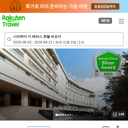
to
top
page
NEW
시라하마 키 테라스 호텔 씨모어
2026-08-20
-
2026-08-21
|
숙박 인원 2명
|
1개
149