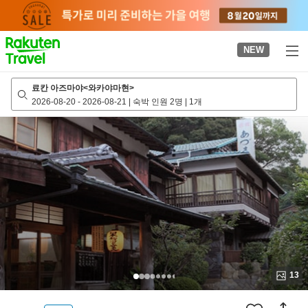
to
top
page
NEW
료칸 아즈마야<와카야마현>
2026-08-20
-
2026-08-21
|
숙박 인원 2명
|
1개
13