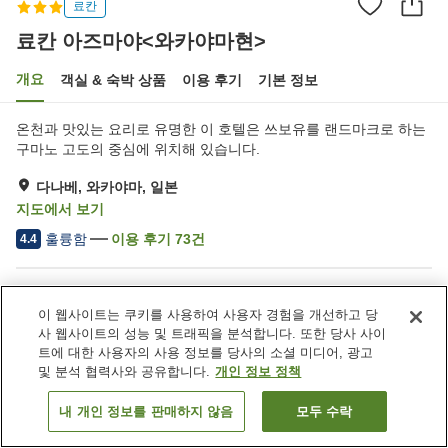
료칸
료칸 아즈마야<와카야마현>
개요
객실 & 숙박 상품
이용 후기
기본 정보
온천과 맛있는 요리로 유명한 이 호텔은 쓰보유를 랜드마크로 하는
구마노 고도의 중심에 위치해 있습니다.
다나베, 와카야마, 일본
지도에서 보기
훌륭함
이용 후기
73
건
4.4
숙소 편의 시설/서비스
이 웹사이트는 쿠키를 사용하여 사용자 경험을 개선하고 당
주차장
스파 / 미용실
사 웹사이트의 성능 및 트래픽을 분석합니다. 또한 당사 사이
카페
상점
트에 대한 사용자의 사용 정보를 당사의 소셜 미디어, 광고
및 분석 협력사와 공유합니다.
개인 정보 정책
홈
일본
와카야마
다나베
료칸 아즈마야<와카야마현>
내 개인 정보를 판매하지 않음
모두 수락
객실 보기