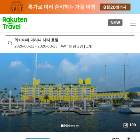
to
top
page
NEW
와카야마 마리나 시티 호텔
2026-08-22
-
2026-08-23
|
숙박 인원 2명
|
1개
100