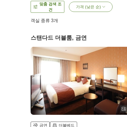
맞춤 검색 조
가격 (낮은 순)
건
객실 종류
3
개
스탠다드 더블룸, 금연
금연
더블베드