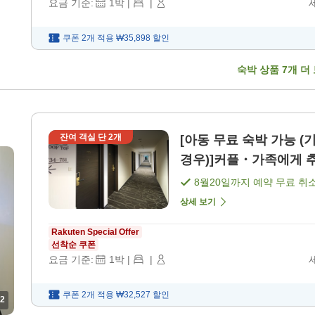
요금 기준:
1
박
|
|
쿠폰 2개 적용
₩35,898
할인
숙박 상품
7
개 더
잔여 객실 단
2
개
[아동 무료 숙박 가능 
8월20일
까지 예약 무료 취
상세 보기
Rakuten Special Offer
선착순 쿠폰
요금 기준:
1
박
|
|
쿠폰 2개 적용
₩32,527
할인
2