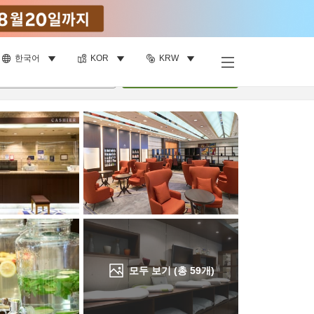
한국어
KOR
KRW
객실 보기
명
•
객실
1
개
검색
모두 보기 (총
59
개)