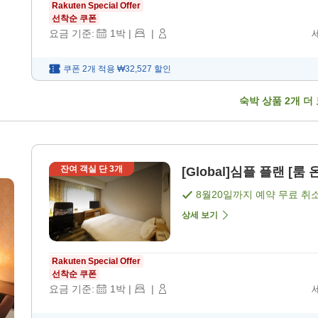
Rakuten Special Offer
선착순 쿠폰
요금 기준:
1
박
|
|
쿠폰 2개 적용
₩32,527
할인
숙박 상품
2
개 더
잔여 객실 단
3
개
[Global]심플 플랜 [룸 
8월20일
까지 예약 무료 취
상세 보기
Rakuten Special Offer
선착순 쿠폰
요금 기준:
1
박
|
|