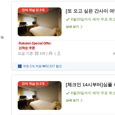
잔여 객실 단
2
개
[또 오고 싶은 간사이 여행
8월20일
까지 예약 무료 취
상세 보기
가능
Rakuten Special Offer
선착순 쿠폰
요금 기준:
1
박
|
|
쿠폰 2개 적용
₩32,527
할인
잔여 객실 단
2
개
[체크인 14시부터]심플 숙
8월20일
까지 예약 무료 취
상세 보기