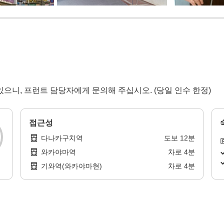
으니, 프런트 담당자에게 문의해 주십시오. (당일 인수 한정)
접근성
다나카구치역
도보
12
분
와카야마역
차로
4
분
기와역(와카야마현)
차로
4
분