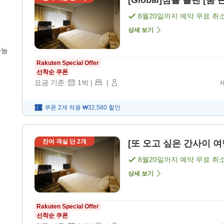
[Global]심플 플랜 [룸 
8월20일
까지 예약 무료 취
상세 보기
가능
Rakuten Special Offer
선착순 쿠폰
요금 기준:
1
박
|
|
쿠폰 2개 적용
₩32,580
할인
잔여 객실 단
2
개
[또 오고 싶은 간사이 여행
8월20일
까지 예약 무료 취
상세 보기
Rakuten Special Offer
선착순 쿠폰