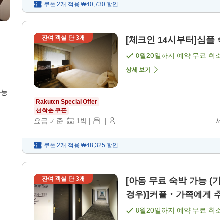
쿠폰 2개 적용
₩40,730
할인
잔여 객실 단
3
개
[체크인 14시부터]심플 숙
8월20일
까지 예약 무료 취
상세 보기
가능
Rakuten Special Offer
선착순 쿠폰
요금 기준:
1
박
|
|
쿠폰 2개 적용
₩48,325
할인
잔여 객실 단
3
개
[아동 무료 숙박 가능 
8월20일
까지 예약 무료 취