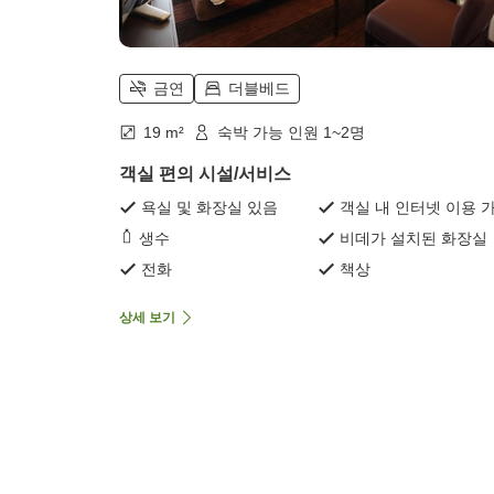
금연
더블베드
19 m²
숙박 가능 인원 1~2명
객실 편의 시설/서비스
욕실 및 화장실 있음
객실 내 인터넷 이용 
생수
비데가 설치된 화장실
전화
책상
상세 보기