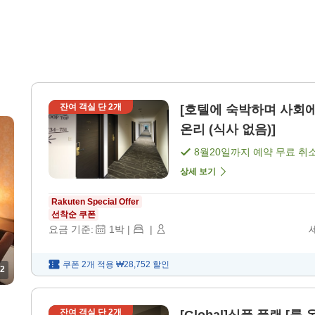
잔여 객실 단
2
개
[호텔에 숙박하며 사회에 공
온리 (식사 없음)]
8월20일
까지 예약 무료 취
상세 보기
Rakuten Special Offer
선착순 쿠폰
요금 기준:
1
박
|
|
쿠폰 2개 적용
₩28,752
할인
2
잔여 객실 단
2
개