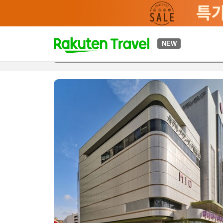
t
NEW
개요
객실 & 숙박 상품
이용 후기
하이라이트
편의 시설/
o
p
P
a
g
e
_
s
e
a
r
c
h