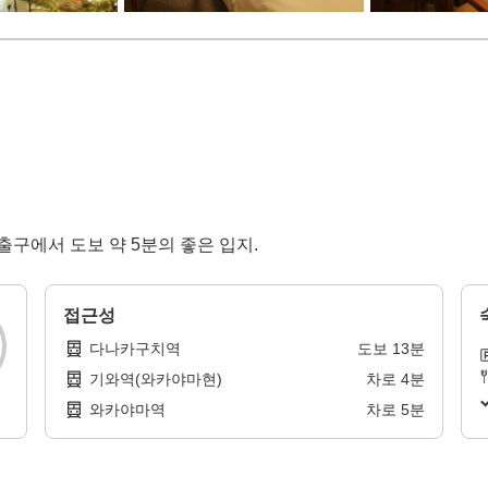
출구에서 도보 약 5분의 좋은 입지.
접근성
다나카구치역
도보
13
분
기와역(와카야마현)
차로
4
분
와카야마역
차로
5
분