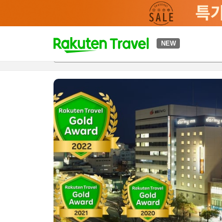
t
NEW
개요
객실 & 숙박 상품
이용 후기
하이라이트
편의 시설/
o
p
P
a
g
e
_
s
e
a
r
c
h