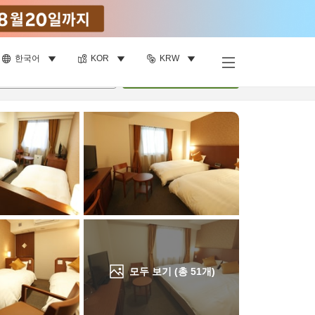
한국어
KOR
KRW
객실 보기
명
•
객실
1
개
검색
모두 보기 (총
51
개)