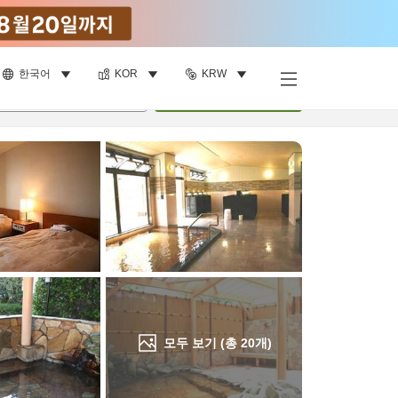
한국어
KOR
KRW
객실 보기
명
•
객실
1
개
검색
모두 보기 (총
20
개)