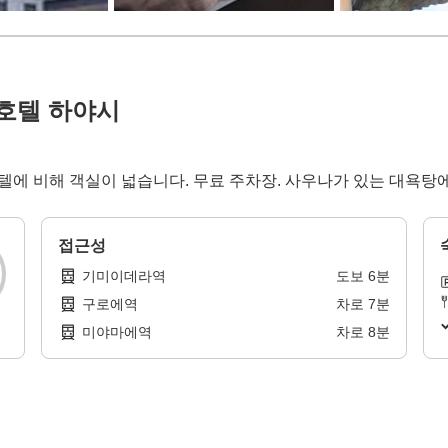
호텔 하야시
텔에 비해 객실이 넓습니다. 무료 주차장. 사우나가 있는 대욕탕에
접근성
기미이데라역
도보
6
분
구로에역
차로
7
분
미야마에역
차로
8
분