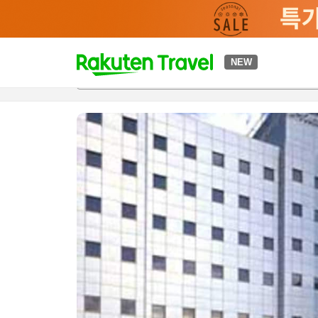
t
NEW
개요
객실 & 숙박 상품
이용 후기
편의 시설/서비스
o
p
P
a
g
e
_
s
e
a
r
c
h